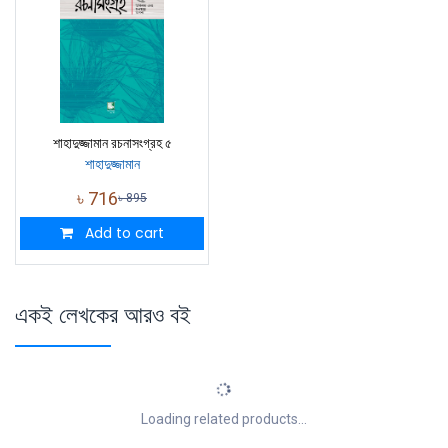
শাহাদুজ্জামান রচনাসংগ্রহ ৫
শাহাদুজ্জামান
৳
716
৳
895
Add to cart
একই লেখকের আরও বই
Loading related products...