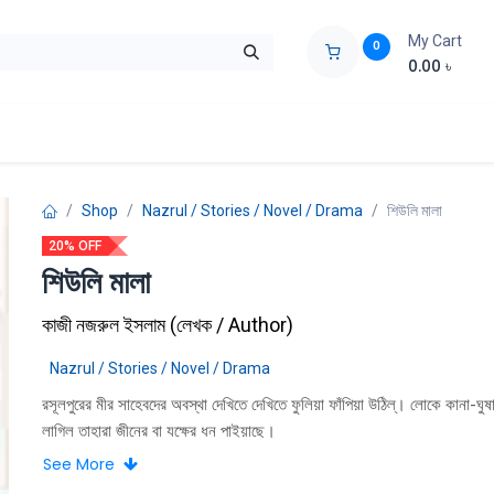
My Cart
0
0.00
৳
ids Zone
Liberation War
Poems
Novel
Buy Books Cost Pric
Shop
Nazrul / Stories / Novel / Drama
শিউলি মালা
20% OFF
শিউলি মালা
কাজী নজরুল ইসলাম
(
লেখক / Author
)
Nazrul / Stories / Novel / Drama
রসূলপুরের মীর সাহেবদের অবস্থা দেখিতে দেখিতে ফুলিয়া ফাঁপিয়া উঠিল্। লোকে কানা-ঘুষ
লাগিল তাহারা জীনের বা যক্ষের ধন পাইয়াছে।
See More