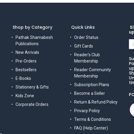
Shop by Category
Quick Links
Si
u
Pathak Shamabesh
Order Status
Publications
Gift Cards
New Arrivals
Reader's Club
Su
Pre-Orders
Membership
Pa
up
Bestsellers
Reader Community
Sh
Membership
Un
E-Books
ti
Subscription Plans
Stationery & Gifts
Become a Seller
F
Kids Zone
Return & Refund Policy
Corporate Orders
Privacy Policy
Terms & Conditions
FAQ (Help Center)