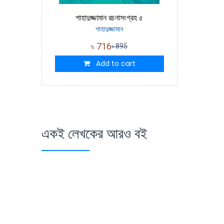
শাহাদুজ্জামান রচনাসংগ্রহ ৫
শাহাদুজ্জামান
৳
716
৳
895
Add to cart
একই লেখকের আরও বই