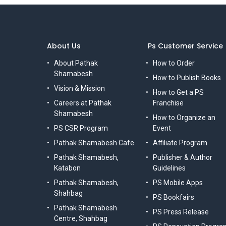
About Us
Ps Customer Service
About Pathak
How to Order
Shamabesh
How to Publish Books
Vision & Mission
How to Get a PS
Careers at Pathak
Franchise
Shamabesh
How to Organize an
PS CSR Program
Event
Pathak Shamabesh Cafe
Affiliate Program
Pathak Shamabesh,
Publisher & Author
Katabon
Guidelines
Pathak Shamabesh,
PS Mobile Apps
Shahbag
PS Bookfairs
Pathak Shamabesh
PS Press Release
Centre, Shahbag