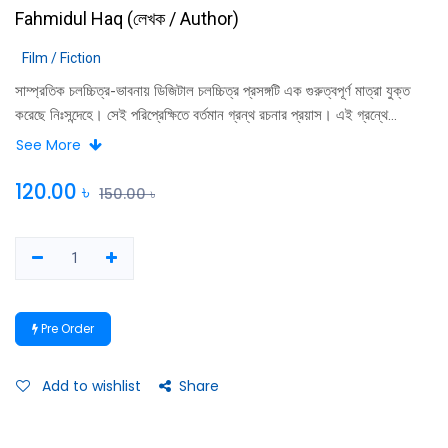
Fahmidul Haq
(
লেখক / Author
)
Film / Fiction
সাম্প্রতিক চলচ্চিত্র-ভাবনায় ডিজিটাল চলচ্চিত্র প্রসঙ্গটি এক গুরুত্বপূর্ণ মাত্রা যুক্ত
করেছে নিঃসন্দেহে। সেই পরিপ্রেক্ষিতে বর্তমান গ্রন্থ রচনার প্রয়াস। এই গ্রন্থে
বাংলাদেশের ডিজিটাল চলচ্চিত্রের সম্ভাবনা, প্রবণতা ও সমস্যা নিয়ে আলোচনা করা
See More
হয়েছে। ডিজিটাল চলচ্চিত্রের ধারণাটি তাত্ত্বিকভাবে ব্যাখ্যার প্রয়াসও রয়েছে।
বাংলাদেশের ডিজিটাল চলচ্চিত্র নিয়ে নির্মাতা ও চলচ্চিত্র সংসদ কর্মীরা কে কী ভাবছেন,
120.00
৳
150.00
৳
তাও এই গ্রন্থে উঠে এসেছে। নির্বাচিত দুটি ডিজিটাল চলচ্চিত্রের সমালোচনা বাংলাদেশের
বর্তমান ডিজিটাল চলচ্চিত্রের হাল সম্পর্কেও ধারণা দেবে।
Pre Order
Add to wishlist
Share