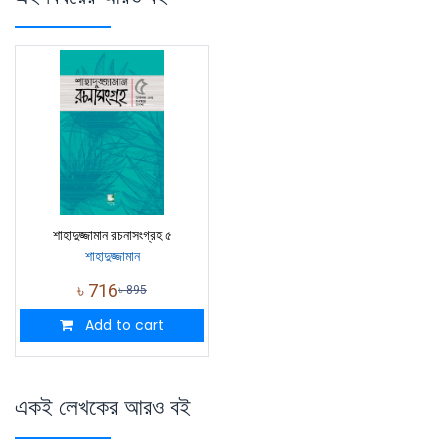
শাহাদুজ্জামান রচনাসংগ্রহ ৫
শাহাদুজ্জামান
৳
716
৳
895
Add to cart
একই লেখকের আরও বই