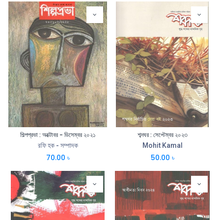
শিল্পপ্রভা : অক্টোবর - ডিসেম্বর ২০২১
শব্দঘর : সেপ্টেম্বর ২০২৩
রফি হক - সম্পাদক
Mohit Kamal
70.00
৳
50.00
৳