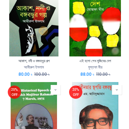
আকাশ, নদী ও বঙ্গবন্ধুর গল্প
এই হলো শেখ মুজিবের দেশ
আমীরুল ইসলাম
মুস্তফা মীর
80.00
৳
100.00
৳
88.00
৳
110.00
৳
20%
20%
OFF
OFF