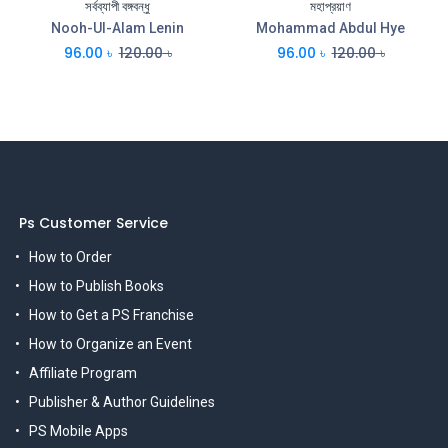
সর্বব্যাপী বঙ্গবন্ধু
মহাপ্রয়াণ
Nooh-Ul-Alam Lenin
Mohammad Abdul Hye
96.00
৳
120.00
৳
96.00
৳
120.00
৳
Ps Customer Service
How to Order
How to Publish Books
How to Get a PS Franchise
How to Organize an Event
Affiliate Program
Publisher & Author Guidelines
PS Mobile Apps