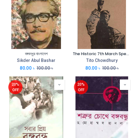
বঙ্গবন্ধুর বাংলাদেশ
The Historic 7th March Speech of The Father of the Nation Bangabandhu Sheikh Mujibur Rahman
Sikder Abul Bashar
Tito Chowdhury
80.00
৳
100.00
৳
80.00
৳
100.00
৳
20%
20%
OFF
OFF