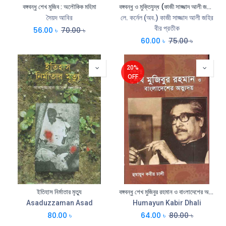
বঙ্গবন্ধু শেখ মুজিব : অলৌকিক মহিমা
বঙ্গবন্ধু ও মুক্তিযুদ্ধ (কাজী সাজ্জাদ আলী জহির)
সৈয়দ আবির
লে. কর্নেল (অব.) কাজী সাজ্জাদ আলী জহির
বীর প্রতীক
56.00
৳
70.00
৳
60.00
৳
75.00
৳
20%
OFF
ইতিহাস নির্মাতার মৃত্যু
বঙ্গবন্ধু শেখ মুজিবুর রহমান ও বাংলাদেশের অভ্যুদয়
Asaduzzaman Asad
Humayun Kabir Dhali
80.00
৳
64.00
৳
80.00
৳