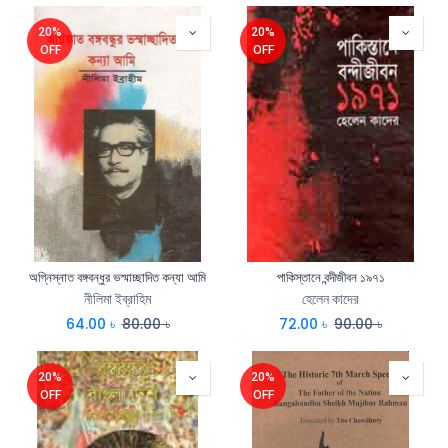
20%
20%
OFF
OFF
অগ্নিস্নাত বঙ্গবন্ধুর ভস্মাচ্ছাদিত কন্যা আমি
পাকিস্তানে বন্দীজীবন ১৯৭১
নীলিমা ইব্রাহিম
হেলেন কাদের
64.00
৳
80.00
৳
72.00
৳
90.00
৳
20%
20%
OFF
OFF