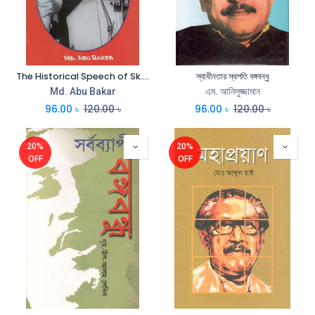
The Historical Speech of Sk. Mujibur Rahman 7 March, 1971
স্বাধীনতার স্থপতি বঙ্গবন্ধু
Md. Abu Bakar
এম. আনিসুজ্জামান
96.00
৳
120.00
৳
96.00
৳
120.00
৳
20%
20%
OFF
OFF