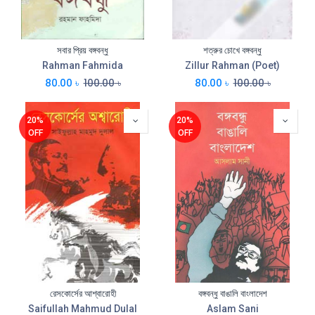
সবার প্রিয় বঙ্গবন্ধু
শত্রুর চোখে বঙ্গবন্ধু
Rahman Fahmida
Zillur Rahman (Poet)
80.00
৳
100.00
৳
80.00
৳
100.00
৳
20%
20%
OFF
OFF
রেসকোর্সের আশ্বারোহী
বঙ্গবন্ধু বাঙালি বাংলাদেশ
Saifullah Mahmud Dulal
Aslam Sani