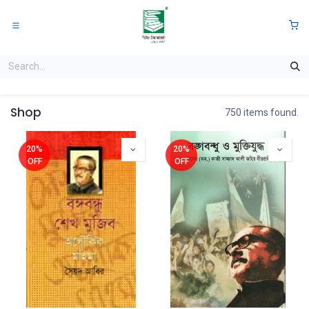
Skip to Content
0
Shop
750 items found.
20%
20%
OFF
OFF