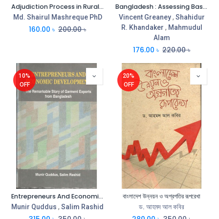
Adjudiction Process in Rural Bangladesh
Bangladesh : Assessing Basic Learning Skills
Md. Shairul Mashreque PhD
Vincent Greaney
,
Shahidur
R. Khandaker
,
Mahmudul
160.00
৳
200.00
৳
Alam
176.00
৳
220.00
৳
10%
20%
OFF
OFF
Entrepreneurs And Economic Development
বাংলাদেশ উন্নয়ন ও অগ্রগতির রূপরেখা
Munir Quddus
,
Salim Rashid
ড. আহমদ আল কবির
315.00
৳
350.00
৳
280.00
৳
350.00
৳