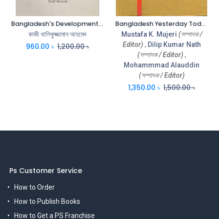
Bangladesh's Development Some Issues and Perspectives
Bangladesh Yesterday Today Tomorrow
কাজী খালিকুজ্জামান আহমেদ
Mustafa K. Mujeri
(সম্পাদক /
Editor)
,
Dilip Kumar Nath
960.00
৳
1,200.00
৳
(সম্পাদক / Editor)
,
Mohammmad Alauddin
(সম্পাদক / Editor)
1,350.00
৳
1,500.00
৳
Ps Customer Service
How to Order
How to Publish Books
How to Get a PS Franchise