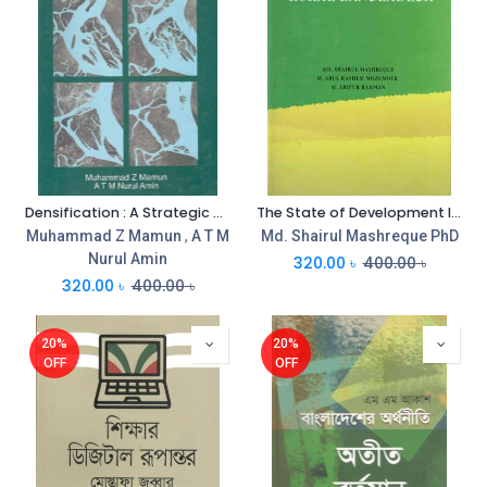
Densification : A Strategic Plan to Mitigate Riverbank Erosion Disaster In Bangladesh
The State of Development Intervention at the micro level : the contest of rural Bangladesh
Muhammad Z Mamun
,
A T M
Md. Shairul Mashreque PhD
Nurul Amin
320.00
৳
400.00
৳
320.00
৳
400.00
৳
20%
20%
OFF
OFF