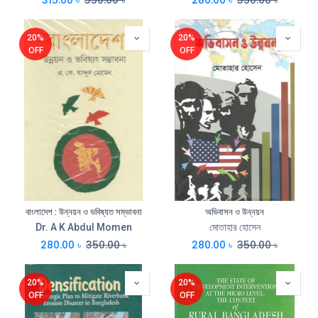
20%
20%
OFF
OFF
বাংলাদেশ : উন্নয়ন ও ভবিষ্যত সম্ভাবনা
অভিবাসন ও উন্নয়ন
Dr. A K Abdul Momen
মোতাহার হোসেন
280.00
৳
350.00
৳
280.00
৳
350.00
৳
20%
20%
OFF
OFF