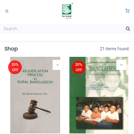
Skip to Content
0
Shop
21 items found.
20%
20%
OFF
OFF