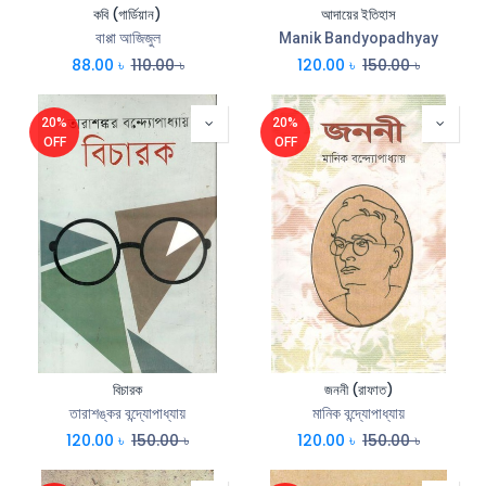
কবি (গার্ডিয়ান)
আদায়ের ইতিহাস
বাপ্পা আজিজুল
Manik Bandyopadhyay
88.00
৳
110.00
৳
120.00
৳
150.00
৳
20%
20%
OFF
OFF
বিচারক
জননী (রাফাত)
তারাশঙ্কর বন্দ্যোপাধ্যায়
মানিক বন্দ্যোপাধ্যায়
120.00
৳
150.00
৳
120.00
৳
150.00
৳