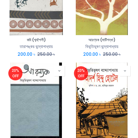
কবি (শব্দশৈলী)
আরণ্যক (মাটিগন্ধা)
তারাশঙ্কর বন্দ্যোপাধ্যায়
বিভূতিভূষণ বন্দ্যোপাধ্যায়
200.00
৳
250.00
৳
200.00
৳
250.00
৳
20%
20%
OFF
OFF