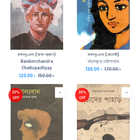
কপালকুণ্ডলা (আপন প্রকাশ)
কপালকুণ্ডলা (জোনাকী)
Bankimchandra
বঙ্কিমচন্দ্র চট্টোপাধ্যায়
Chattopadhyay
136.00
৳
170.00
৳
120.00
৳
150.00
৳
20%
20%
OFF
OFF