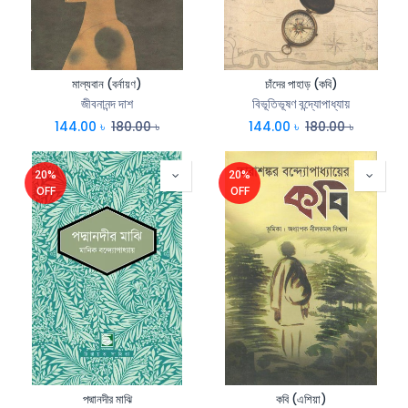
মাল্যবান (বর্নায়ণ)
চাঁদের পাহাড় (কবি)
জীবনানন্দ দাশ
বিভূতিভূষণ বন্দ্যোপাধ্যায়
144.00
৳
180.00
৳
144.00
৳
180.00
৳
20%
20%
OFF
OFF
পদ্মানদীর মাঝি
কবি (এশিয়া)