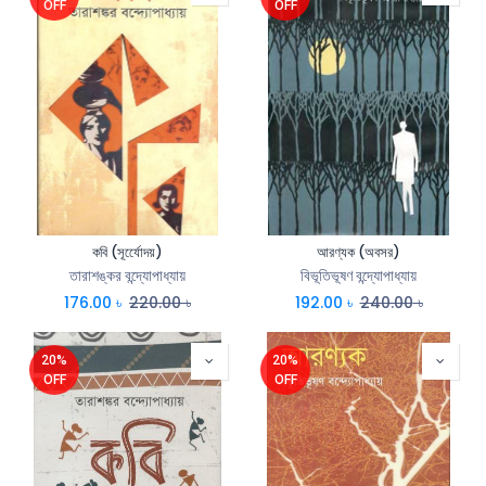
OFF
OFF
কবি (সূর্যেোদয়)
আরণ্যক (অবসর)
তারাশঙ্কর বন্দ্যোপাধ্যায়
বিভূতিভূষণ বন্দ্যোপাধ্যায়
176.00
৳
220.00
৳
192.00
৳
240.00
৳
20%
20%
OFF
OFF