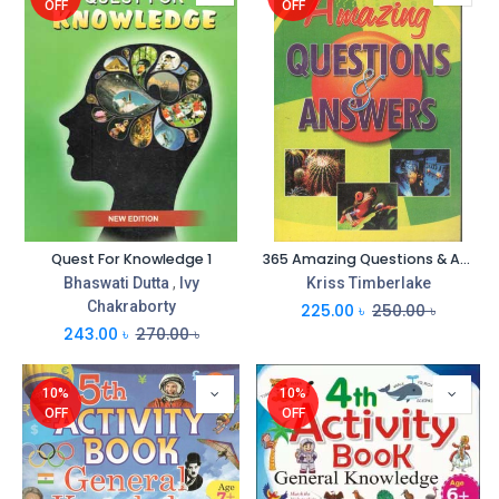
OFF
OFF
Quest For Knowledge 1
365 Amazing Questions & Answers (Rohan Book)
Bhaswati Dutta
,
Ivy
Kriss Timberlake
Chakraborty
225.00
৳
250.00
৳
243.00
৳
270.00
৳
10%
10%
OFF
OFF