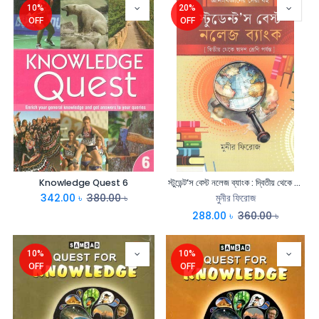
10%
20%
OFF
OFF
Knowledge Quest 6
স্টুডেন্ট’স বেস্ট নলেজ ব্যাংক : দ্বিতীয় থেকে দ্বাদশ শ্রেণী পর্যন্ত
342.00
৳
380.00
৳
মুনীর ফিরোজ
288.00
৳
360.00
৳
10%
10%
OFF
OFF