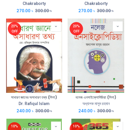
Chakraborty
Chakraborty
270.00
৳
300.00
৳
270.00
৳
300.00
৳
20%
20%
OFF
OFF
সাধারণ জ্ঞানের অসাধারণ তথ্য (শিলা)
নলেজ এনসাইক্লোপিডিয়া (শিলা)
Dr. Rafiqul Islam
অধ্যাপক মাসুম রহমান
240.00
৳
300.00
৳
240.00
৳
300.00
৳
10%
10%