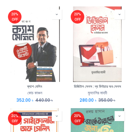
20%
20%
OFF
OFF
ক্যাশ মেশিন
ডিজিটাল সেলস : দ্য ফিউচার অব সেলস
কোচ কাঞ্চন
মুনতাসির মাহদী
352.00
৳
440.00
৳
280.00
৳
350.00
৳
20%
20%
OFF
OFF