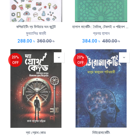
কপিরাইটিং দ্য ফিউচার অব কন্টেন্ট
হালাল মার্কেটিং : নৈতিক, টেকসই ও পরিবেশ বান্ধব
মুনতাসির মাহদী
প্রলয় হাসান
288.00
৳
360.00
৳
384.00
৳
480.00
৳
20%
20%
OFF
OFF
দ্যা গ্রোথ কোড
নিউরোমার্কেটিং