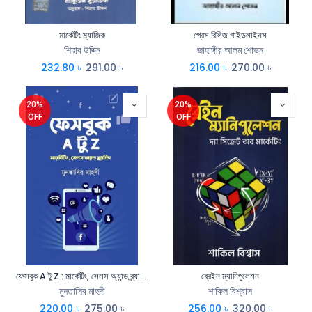
মার্কেটিং ম্যাজিক
প্রেস রিলিজ গাইডলাইনস
শিহাব উদ্দিন
জাহাঙ্গীর আলম শোভন
232.80
৳
291.00
৳
216.00
৳
270.00
৳
20%
20%
OFF
OFF
ফেসবুক A টু Z : মার্কেটিং, সেলস অ্যান্ড ব্র্যান্ডিং
ব্রেইন ম্যানিপুলেশন
মুনতাসির মাহদী
শাকিল বিশ্বাস
220.00
৳
275.00
৳
256.00
৳
320.00
৳