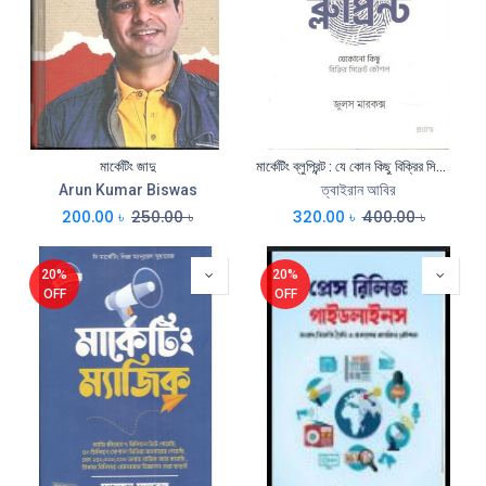
মার্কেটিং জাদু
মার্কেটিং ব্লুপ্রিন্ট : যে কোন কিছু বিক্রির সিক্রেট কৌশল (জুলস মারকক্স)
Arun Kumar Biswas
ত্বাইরান আবির
200.00
৳
250.00
৳
320.00
৳
400.00
৳
20%
20%
OFF
OFF