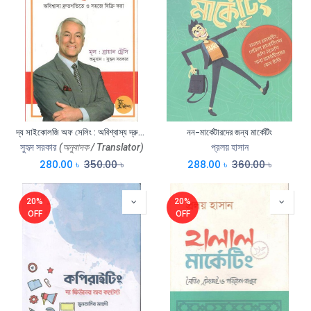
দ্য সাইকোলজি অফ সেলিং : অবিশ্বাস্য দ্রুতগতিতে এবং সহজে বিক্রি করা ( ব্রায়ান ট্রেসি)
নন-মার্কেটারদের জন্য মার্কেটিং
সুহৃদ সরকার
(অনুবাদক / Translator)
প্রলয় হাসান
280.00
৳
350.00
৳
288.00
৳
360.00
৳
20%
20%
OFF
OFF