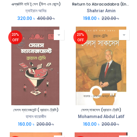
এক্স্যাক্টলি হাউ টু সেল (ফিল এম জোন্স)
Return to Abracadabra (English)
ত্বাইরান আবির
Shahriar Amin
320.00
৳
400.00
৳
198.00
৳
220.00
৳
20%
20%
OFF
OFF
সেলস ম্যানেজমেন্ট ( ব্রায়ান ট্রেসি)
সেলস্ সাকসেস (ব্রায়ান ট্রেসি)
হাসান বায়োজীদ
Mohammad Abdul Latif
160.00
৳
200.00
৳
160.00
৳
200.00
৳