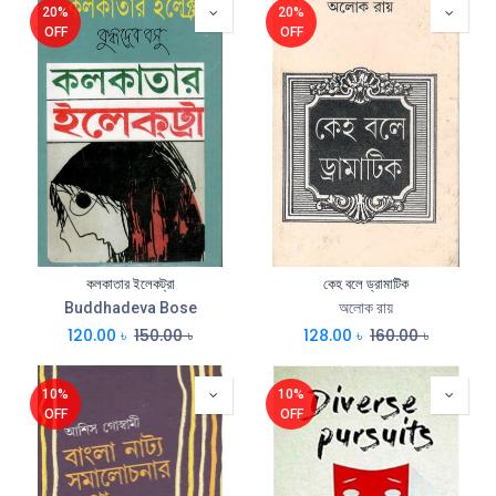
20%
20%
OFF
OFF
কলকাতার ইলেকট্রা
কেহ বলে ড্রামাটিক
Buddhadeva Bose
অলোক রায়
120.00
৳
150.00
৳
128.00
৳
160.00
৳
10%
10%
OFF
OFF