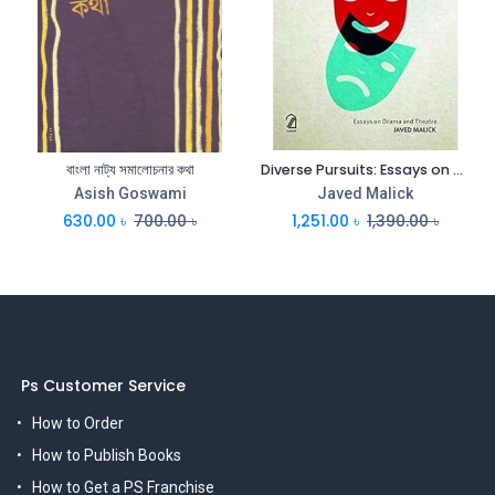
বাংলা নাট্য সমালোচনার কথা
Diverse Pursuits: Essays on Drama and Theatre
Asish Goswami
Javed Malick
630.00
৳
700.00
৳
1,251.00
৳
1,390.00
৳
Ps Customer Service
How to Order
How to Publish Books
How to Get a PS Franchise