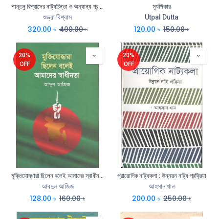
শান্তনু বিশ্বাসের নাট্যচিন্তা ও অন্যান্য প্রসঙ্গ
সূর্যশিকার
শুভ্রা বিশ্বাস
Utpal Dutta
320.00
৳
400.00
৳
120.00
৳
150.00
৳
20%
20%
OFF
OFF
মুক্তিযোদ্ধারা ছিলেন বলেই আমাদের স্বাধীনতা
প্রায়োগিক নাট্যকলা : উন্নয়ন নাট্য প্রক্রিয়া
আবদুল আজিজ
আহসান খান
128.00
৳
160.00
৳
200.00
৳
250.00
৳