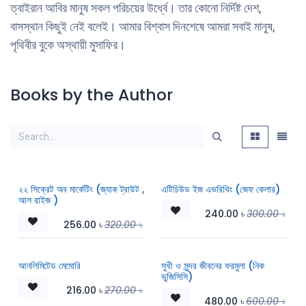
ত্বাইরান আবির মানুষ সকল পরিচয়ের উর্ধ্বে। তার কোনো নির্দিষ্ট দেশ,
বাসস্থান কিছুই নেই বলেই। আমার বিশ্বাস দিনশেষে আমরা সবাই মানুষ,
পৃথিবীর বুকে অস্থায়ী মুসাফির।
Books by the Author
২২ সিক্রেট অব মার্কেটিং (জ্যাক ট্রাউট ,
এটিচিউড ইজ এভরিথিং (জেফ কেলার)
আল রাইজ )
240.00
৳
300.00
৳
256.00
৳
320.00
৳
আনলিমিটেড মেমোরি
সুখী ও সুন্দর জীবনের ফরমুলা (নিক
ভুজিসিসি)
216.00
৳
270.00
৳
480.00
৳
600.00
৳