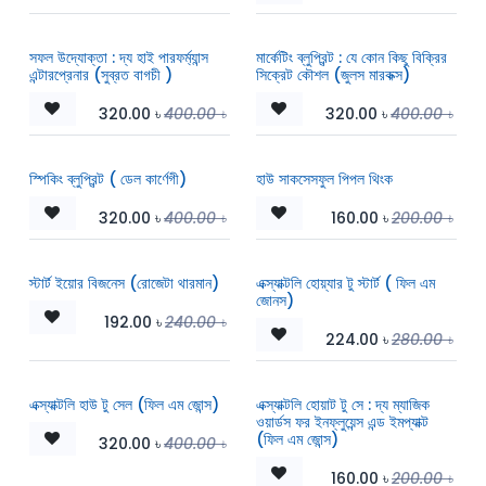
সফল উদ্যোক্তা : দ্য হাই পারফর্ম্যান্স
মার্কেটিং ব্লুপ্রিন্ট : যে কোন কিছু বিক্রির
এন্টারপ্রেনার (সুব্রত বাগচী )
সিক্রেট কৌশল (জুলস মারকক্স)
320.00
৳
400.00
৳
320.00
৳
400.00
৳
স্পিকিং ব্লুপ্রিন্ট ( ডেল কার্ণেগী)
হাউ সাকসেসফুল পিপল থিংক
320.00
৳
400.00
৳
160.00
৳
200.00
৳
স্টার্ট ইয়োর বিজনেস (রোজেটা থারমান)
এক্স্যাক্টলি হোয়্যার টু স্টার্ট ( ফিল এম
জোনস)
192.00
৳
240.00
৳
224.00
৳
280.00
৳
এক্স্যাক্টলি হাউ টু সেল (ফিল এম জোন্স)
এক্স্যাক্টলি হোয়াট টু সে : দ্য ম্যাজিক
ওয়ার্ডস ফর ইনফ্লুয়েন্স এন্ড ইমপ্যাক্ট
(ফিল এম জোন্স)
320.00
৳
400.00
৳
160.00
৳
200.00
৳