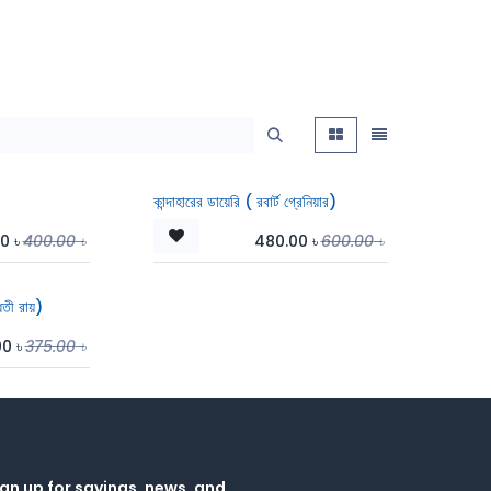
কান্দাহারের ডায়েরি ( রবার্ট গ্রেনিয়ার)
00
৳
400.00
৳
480.00
৳
600.00
৳
ধতী রায়)
00
৳
375.00
৳
gn up for savings, news, and