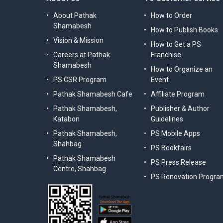
About Pathak
How to Order
Shamabesh
How to Publish Books
Vision & Mission
How to Get a PS
Careers at Pathak
Franchise
Shamabesh
How to Organize an
PS CSR Program
Event
Pathak Shamabesh Cafe
Affiliate Program
Pathak Shamabesh,
Publisher & Author
Katabon
Guidelines
Pathak Shamabesh,
PS Mobile Apps
Shahbag
PS Bookfairs
Pathak Shamabesh
PS Press Release
Centre, Shahbag
PS Renovation Progra