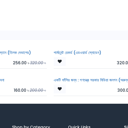
িস্তান (তিলক দেভাশের)
পার্মানেন্ট রেকর্ড (এডওয়ার্ড স্নোডেন)
256.00
৳
320.00
৳
320.
বনা
একটি ফাঁসির জন্য : গণতন্ত্র সরকার মিডিয়া জনগন (অরুন্
160.00
৳
200.00
৳
300.
Shop by Category
Quick Links
Si