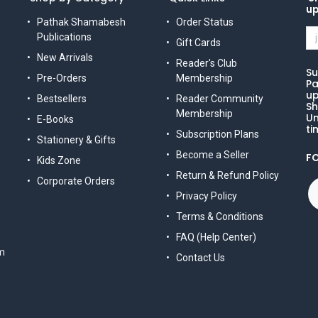
u
Pathak Shamabesh
Order Status
Publications
Gift Cards
New Arrivals
Reader's Club
Su
Pre-Orders
Membership
Pa
up
Bestsellers
Reader Community
Sh
Membership
Un
E-Books
ti
Subscription Plans
Stationery & Gifts
Become a Seller
F
Kids Zone
Return & Refund Policy
Corporate Orders
Privacy Policy
Terms & Conditions
FAQ (Help Center)
m
Contact Us