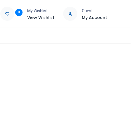
My Wishlist
Guest
0
View Wishlist
My Account
e
Support