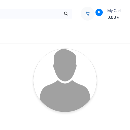
My Cart
0
0.00
৳
ids Zone
Liberation War
Poems
Novel
Buy Books Cost Pric