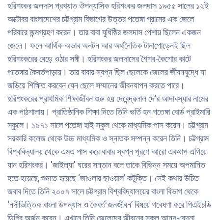
হরিশংকর জলদাস প্রখ্যাত ঔপন্যাসিক হরিশংকর জলদাস ১৯৫৫ সালের ১২ই
অক্টোবর বাংলাদেশের চট্টগ্রাম বিভাগের উত্তর পতেঙ্গা গ্রামের এক জেলে
পরিবারে জন্মগ্রহণ করেন। তার বাবা যুধিষ্ঠির জলদাস পেশায় ছিলেন একজন
জেলে। ফলে আর্থিক অভাব অনটন আর অর্থনৈতিক টানাপোড়েনই ছিল
হরিশংকরের বেড়ে ওঠার সঙ্গী। হরিশংকর জলদাসের শৈশব-কৈশোর কাটে
পতেঙ্গার কৈবর্তপাড়ায়। তার বাবার স্বপ্ন ছিল ছেলেকে জেলের জীবনযুদ্ধে না
জড়িয়ে শিক্ষিত করবেন যেন ছেলে সম্মানের জীবনযাপন করতে পারে।
হরিশংকরের প্রাথমিক শিক্ষাজীবন শুরু হয় দেবেন্দ্রলাল দে’র আদাবস্যার নামের
এক পাঠশালায়। প্রাতিষ্ঠানিক শিক্ষা নিতে তিনি ভর্তি হন পতেঙ্গা বোর্ড প্রাইমারি
স্কুলে। ১৯৭১ সালে পতেঙ্গা হাই স্কুল থেকে মাধ্যমিক পাস করেন। চট্টগ্রাম
সরকারি কলেজ থেকে উচ্চ মাধ্যমিক ও স্নাতক সম্পন্ন করেন তিনি। চট্টগ্রাম
বিশ্ববিদ্যালয় থেকে এমএ পাস করে বাবার স্বপ্ন পূরণে আরো একধাপ এগিয়ে
যান হরিশংকর। 'জাইল্যা' ঘরের সন্তান বলে তাকে বিভিন্ন সময়ে অপমানিত
হতে হয়েছে, শুনতে হয়েছে ‘জাওলার ছাওয়াল’ কটুক্তি। সেই কথার উচিত
জবাব দিতে তিনি ২০০৭ সালে চট্টগ্রাম বিশ্ববিদ্যালয়ের বাংলা বিভাগ থেকে
‘নদীভিত্তিক বাংলা উপন্যাস ও কৈবর্ত জনজীবন’ বিষয়ে গবেষণা করে পিএইচডি
ডিগ্রি অর্জন করেন। এখানে তিনি জেলেদের জীবনের সকল আনন্দ-বেদনা,