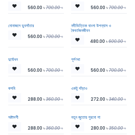
560.00
৳
700.00
৳
560.00
৳
700.00
৳
নোনাজলে ডুবসাঁতার
নদীভিত্তিক বাংলা উপন্যাস ও
কৈবর্তজনজীবন
560.00
৳
700.00
৳
480.00
৳
600.00
৳
দুর্যোধন
শূর্পণখা
560.00
৳
700.00
৳
560.00
৳
700.00
৳
কসবি
একটু দাঁড়াও
288.00
৳
360.00
৳
272.00
৳
340.00
৳
অষ্টাদশী
নতুন জুতোয় পুরনো পা
288.00
৳
360.00
৳
280.00
৳
350.00
৳