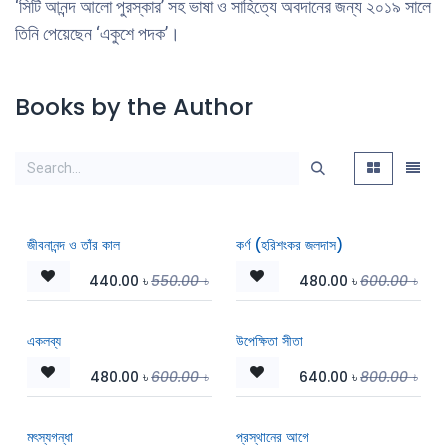
‘সিটি আনন্দ আলো পুরস্কার’ সহ ভাষা ও সাহিত্যে অবদানের জন্য ২০১৯ সালে
তিনি পেয়েছেন ‘একুশে পদক’।
Books by the Author
জীবনানন্দ ও তাঁর কাল
কর্ণ (হরিশংকর জলদাস)
440.00
৳
550.00
৳
480.00
৳
600.00
৳
একলব্য
উপেক্ষিতা সীতা
480.00
৳
600.00
৳
640.00
৳
800.00
৳
মৎস্যগন্ধা
প্রস্থানের আগে