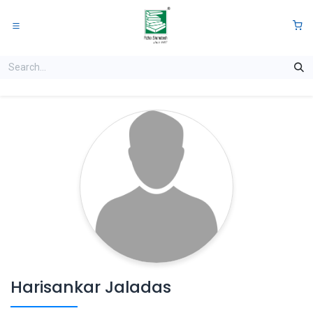
Skip to Content
0
Harisankar Jaladas