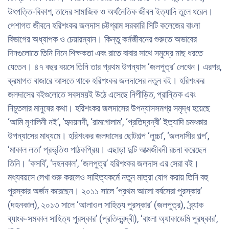
উৎপত্তি-বিকাশ, তাদের সামাজিক ও অর্থনৈতিক জীবন ইত্যাদি তুলে ধরেন।
পেশাগত জীবনে হরিশংকর জলদাস চট্টগ্রাম সরকারি সিটি কলেজের বাংলা
বিভাগের অধ্যাপক ও চেয়ারম্যান। কিন্তু কর্মজীবনের শুরুতে অভাবের
দিনগুলোতে তিনি দিনে শিক্ষকতা এবং রাতে বাবার সাথে সমুদ্রে মাছ ধরতে
যেতেন। ৪৭ বছর বয়সে তিনি তার প্রথম উপন্যাস ‘জলপুত্র’ লেখেন। এরপর,
ক্রমাগত বাজারে আসতে থাকে হরিশংকর জলদাসের নতুন বই। হরিশংকর
জলদাসের বইগুলোতে সবসময়ই উঠে এসেছে নিপীড়িত, প্রান্তিক এবং
নিচুতলার মানুষের কথা। হরিশংকর জলদাসের উপন্যাসসমগ্র সমৃদ্ধ হয়েছে
‘আমি মৃণালিনী নই’, ‘হৃদয়নদী, ‘রামগোলাম’, ‘প্রতিদ্বন্দ্বী’ ইত্যাদি চমৎকার
উপন্যাসের মাধ্যমে। হরিশংকর জলদাসের ছোটগল্প ‘লুচ্চা’, ‘জলদাসীর গল্প’,
‘মাকাল লতা’ প্রভৃতিও পাঠকপ্রিয়। এছাড়া দুটি আত্মজীবনী রচনা করেছেন
তিনি। ‘কসবি’, ‘দহনকাল’, ‘জলপুত্র’ হরিশংকর জলদাস এর সেরা বই।
মধ্যবয়সে লেখা শুরু করলেও সাহিত্যকর্মে নতুন মাত্রা যোগ করায় তিনি বহু
পুরস্কার অর্জন করেছেন। ২০১১ সালে ‘প্রথম আলো বর্ষসেরা পুরস্কার’
(দহনকাল), ২০১৩ সালে ‘আলাওল সাহিত্য পুরস্কার’ (জলপুত্র), ‘ব্র্যাক
ব্যাংক-সমকাল সাহিত্য পুরস্কার’ (প্রতিদ্বন্দ্বী), ‘বাংলা অ্যাকাডেমি পুরষ্কার’,