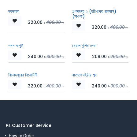
দহনকাল
গল্পসমগ্র ২ (হরিশংকর জলদাস)
(মাওলা)
320.00
৳
400.00
৳
320.00
৳
400.00
৳
গগন সাপুই
খেয়াল খুশির লেখা
240.00
৳
300.00
৳
208.00
৳
260.00
৳
বিনোদপুরের বিনোদিনী
বাতাসে বইঠার শব্দ
320.00
৳
400.00
৳
240.00
৳
300.00
৳
Ps Customer Service
How to Order