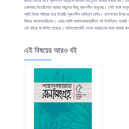
কথার ভেতর দিয়ে সৃজনশীল মানুষকে জানার কৌতূহল আমার দীর্ঘদিনের। যার আ
একসময় নিয়েছিলাম আমার পছন্দের কিছু সৃজনশীল মানুষের। সেই সঙ্গে অনুব
আমি নিজে সক্রিয় হয়ে উঠেছি সৃজনশীল সাহিত্য চর্চায়। দু'দশকের উপর ধর
বিষয়ে আলাপচারিতায়। এবার আমি সাক্ষাৎকারগ্রহীতা নই উপস্থিত হয়েছ
এই বইয়ে সংকলিত হয়েছে। সাহিত্যামােদী তেমন কয়জনের সঙ্গে আমার কথপা
এই বিষয়ের আরও বই