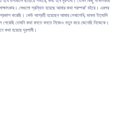
া হবে উপরিতল ছাড়িয়ে গভীরে, কথা হবে দূরগামী। তেমন কিছু সাক্ষাৎকার
 সাক্ষাৎকার। সেগুলাে গ্রন্থিত হয়েছে আমার কথা পরম্পরা' বইয়ে। এরপর
় বই প্রকাশ করেছি। কেউ আগ্রহী হয়েছেন আমার লেখালেখি, ভাবনা ইত্যাদি
ুযােগ পেয়েছি তেমনি কথা বলতে বলতে নিজেও নতুন করে জেনেছি নিজেকে।
নে কথা হয়েছে দূরগামী।