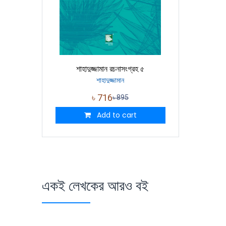
শাহাদুজ্জামান রচনাসংগ্রহ ৫
শাহাদুজ্জামান
৳
716
৳
895
Add to cart
একই লেখকের আরও বই