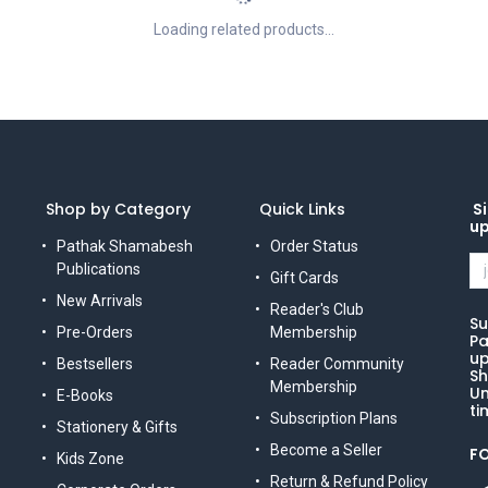
Loading related products...
Shop by Category
Quick Links
Si
u
Pathak Shamabesh
Order Status
Publications
Gift Cards
New Arrivals
Reader's Club
Su
Pre-Orders
Membership
Pa
up
Bestsellers
Reader Community
Sh
Membership
Un
E-Books
ti
Subscription Plans
Stationery & Gifts
Become a Seller
F
Kids Zone
Return & Refund Policy