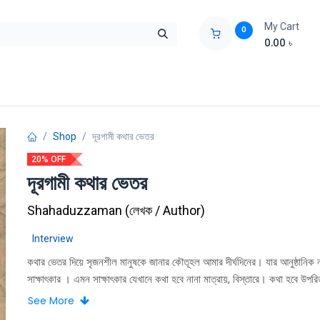
My Cart
0
0.00
৳
ids Zone
Liberation War
Poems
Novel
Buy Books Cost Pric
Shop
দূরগামী কথার ভেতর
20% OFF
দূরগামী কথার ভেতর
Shahaduzzaman
(
লেখক / Author
)
Interview
কথার ভেতর দিয়ে সৃজনশীল মানুষকে জানার কৌতূহল আমার দীর্ঘদিনের। যার আনুষ্ঠানিক 
সাক্ষাৎকার । এমন সাক্ষাৎকার যেখানে কথা হবে নানা মাত্রায়, বিস্তারে। কথা হবে উপরিত
গভীরে, কথা হবে দূরগামী। তেমন কিছু সাক্ষাৎকার একসময় নিয়েছিলাম আমার পছন্দের কি
See More
মানুষের। সেই সঙ্গে অনুবাদ করেছিলাম শিল্প-সাহিত্য, রাজনীতির আন্তর্জাতিক খ্যাতিমান