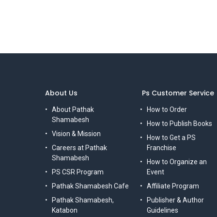
About Us
Ps Customer Service
About Pathak
How to Order
Shamabesh
How to Publish Books
Vision & Mission
How to Get a PS
Careers at Pathak
Franchise
Shamabesh
How to Organize an
PS CSR Program
Event
Pathak Shamabesh Cafe
Affiliate Program
Pathak Shamabesh,
Publisher & Author
Katabon
Guidelines