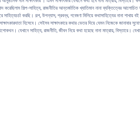
নুষ্ঠানিক নাম সাক্ষাৎকার । এমন সাক্ষাৎকার যেখানে কথা হবে নানা মাত্রায়, বিস্তারে। কথ
াদ করেছিলাম শিল্প-সাহিত্য, রাজনীতির আন্তর্জাতিক খ্যাতিমান নানা ব্যক্তিত্বের আলােচিত
ে সাহিত্যচর্চা করছি। গল্প, উপন্যাস, প্রবন্ধ, গবেষণা মিলিয়ে কথাসাহিত্যের নানা শাখায
ি সাক্ষাৎকারদাতা হিসেবে। সেইসব সাক্ষাৎকারে কথার ভেতর দিয়ে যেমন নিজেকে জানাবার স
েকথন। যেখানে সাহিত্য, রাজনীতি, জীবন নিয়ে কথা হয়েছে নানা মাত্রায়, বিস্তারে। যেখা