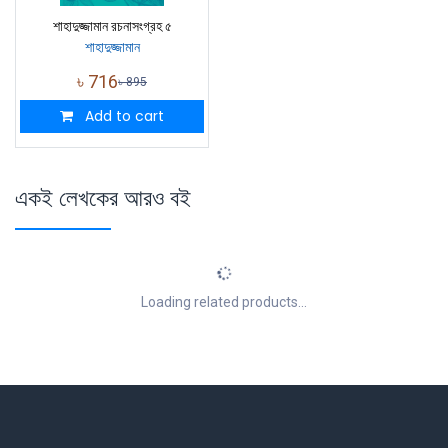
শাহাদুজ্জামান রচনাসংগ্রহ ৫
শাহাদুজ্জামান
৳
716
৳
895
Add to cart
একই লেখকের আরও বই
Loading related products...