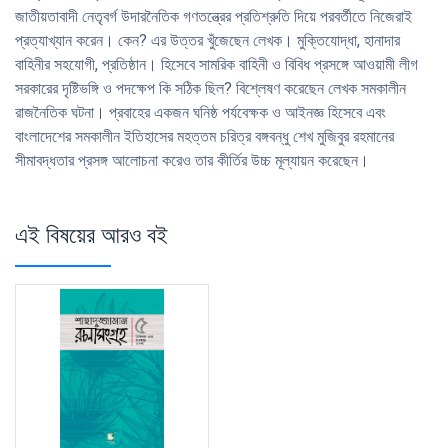
জাতীয়তাবাদী নেতৃবর্গ উদারনৈতিক গণতন্ত্রের প্রতিশ্রুতি দিয়ে পরবর্তীতে নিজেরাই
প্রত্যাখ্যান করেন। কেন? এর উত্তর খুঁজেছেন লেখক। মুক্তিযােদ্ধা, হানাদার
বাহিনীর সহযােগী, প্রতিষ্ঠান। হিসেবে সামরিক বাহিনী ও বিবিধ প্রসঙ্গে আওয়ামী লীগ
সরকারের দৃষ্টিভঙ্গি ও পদক্ষেপ কি সঠিক ছিল? বিশ্লেষণ করেছেন লেখক সমকালীন
রাজনৈতিক ঘটনা। প্রবাহের একজন ঘনিষ্ঠ পর্যবেক্ষক ও আইনজ্ঞ হিসেবে এবং
বাংলাদেশের সমকালীন ইতিহাসের মহত্তম চরিত্র বঙ্গবন্ধু শেখ মুজিবুর রহমানের
সীমাবদ্ধতার প্রসঙ্গ আলােচনা করেও তার কীর্তির উচ্চ মূল্যায়ন করেছেন।
এই বিষয়ের আরও বই