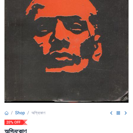
Shop
অগ্নিকােণ
20% OFF
অগ্নিকােণ