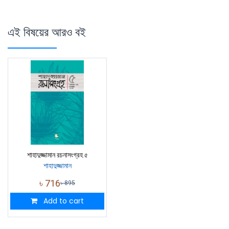
এই বিষয়ের আরও বই
শাহাদুজ্জামান রচনাসংগ্রহ ৫
শাহাদুজ্জামান
৳
716
৳
895
Add to cart