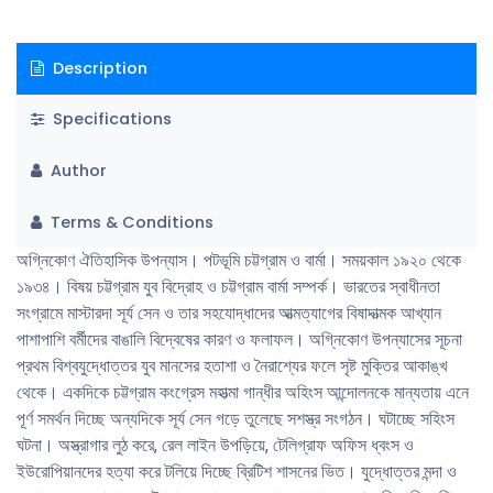
চট্টগ্রাম অস্ত্রাগার লুণ্ঠনের ঘটনা বর্মীদের মনে অভিঘাত তৈরি করে। অং সানের নেতৃত্বে
শুরু হয়। আত্মনিয়ন্ত্রণের সংগ্রাম। মন্দিরের পুরােহিতদের সমর্থন নিয়ে তারা তুমুল
Description
জাতীয়তাবাদী ও বাঙালি বিদ্বেষী হয়ে ওঠে। 'বার্মা বর্মীদের’, ‘বার্মা বৌদ্ধদের এই জিগির তুলে
বাঙালিসহ ভারতীয়দের বার্মা থেকে বিতাড়নের সূচনা করে। মােটকথা চট্টগ্রাম ও বার্মার
Specifications
রাজনৈতিক স্বাতন্ত্র্যচেতনা ভারতের স্বাধীনতা সংগ্রামে যে অভিঘাত তৈরি করেছিলাে তারই
আনুপূর্বিক বিবরণ ‘অগ্নিকোণ। স্বাধীনতা সংগ্রামে সর্য সেন ও তার সহযােদ্ধাদের
Author
পাশাপাশি চট্টগ্রামের অসংখ্য মানুষের অনালােচিত অবদানের বিশ্বস্ত রূপায়ণে হৃদ্য
‘অগ্নিকোণ। পাশাপাশি এই সময়ে রাখাইন রাজ্য থেকে রােহিঙ্গা বিতাড়নের মর্মান্তুদ
Terms & Conditions
ঘটনাবলী সৃষ্টির সূচনাও এতে দৃশ্যমান। দুই শতাধিক ঐতিহাসিক চরিত্রের সদর্প উপস্থিতি,
অত্র ঘটনাপ্রবাহের নির্মোহ বর্ণনা ও শতবর্ষ পূর্বের আর্থ সামাজিক বিরণে সমৃদ্ধ অগ্নিকোণ’
অগ্নিকোণ ঐতিহাসিক উপন্যাস। পটভূমি চট্টগ্রাম ও বার্মা। সময়কাল ১৯২০ থেকে
নিঃসন্দেহে মহাকাব্যিক উপন্যাসের অভিধায় পরিচিহ্নিত।।
১৯৩৪। বিষয় চট্টগ্রাম যুব বিদ্রোহ ও চট্টগ্রাম বার্মা সম্পর্ক। ভারতের স্বাধীনতা
সংগ্রামে মাস্টারদা সূর্য সেন ও তার সহযােদ্ধাদের আত্মত্যাগের বিষাদাত্মক আখ্যান
পাশাপাশি বর্মীদের বাঙালি বিদ্বেষের কারণ ও ফলাফল। অগ্নিকোণ উপন্যাসের সূচনা
প্রথম বিশ্বযুদ্ধোত্তর যুব মানসের হতাশা ও নৈরাশ্যের ফলে সৃষ্ট মুক্তির আকাঙ্খ
থেকে। একদিকে চট্টগ্রাম কংগ্রেস মহাত্মা গান্ধীর অহিংস আন্দোলনকে মান্যতায় এনে
পূর্ণ সমর্থন দিচ্ছে অন্যদিকে সূর্য সেন গড়ে তুলেছে সশস্ত্র সংগঠন। ঘটাচ্ছে সহিংস
ঘটনা। অস্ত্রাগার লুঠ করে, রেল লাইন উপড়িয়ে, টেলিগ্রাফ অফিস ধ্বংস ও
ইউরােপিয়ানদের হত্যা করে টলিয়ে দিচ্ছে ব্রিটিশ শাসনের ভিত। যুদ্ধোত্তর মন্দা ও