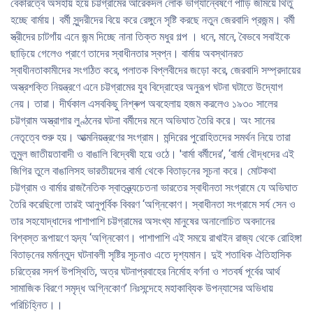
বেকারত্বে অসহায় হয়ে চট্টগ্রামের আরেকদল লােক ভাগ্যান্বেষণে পাড়ি জমিয়ে থিতু
হচ্ছে বার্মায়। বর্মী সুন্দরীদের বিয়ে করে রেঙ্গুনে সৃষ্টি করছে নতুন জেরবাদি প্রজন্ম। বর্মী
স্ত্রীদের চাটগাঁয় এনে জন্ম দিচ্ছে নানা তিক্ত মধুর গল্প । ধনে, মানে, বৈভবে সবাইকে
ছাড়িয়ে গেলেও প্রাণে তাদের স্বাধীনতার স্বপ্ন। বার্মায় অবস্থানরত
স্বাধীনতাকামীদের সংগঠিত করে, পলাতক বিপ্লবীদের জড়াে করে, জেরবাদি সম্প্রদায়ের
অস্ত্রশক্তি নিয়ন্ত্রণে এনে চট্টগ্রামের যুব বিদ্রোহের অনুরূপ ঘটনা ঘটাতে উদ্যোগ
নেয়। তারা। দীর্ঘকাল এসবকিছু নিশ্ৰুপ অবহেলায় হজম করলেও ১৯৩০ সালের
চট্টগ্রাম অস্ত্রাগার লুণ্ঠনের ঘটনা বর্মীদের মনে অভিঘাত তৈরি করে। অং সানের
নেতৃত্বে শুরু হয়। আত্মনিয়ন্ত্রণের সংগ্রাম। মন্দিরের পুরােহিতদের সমর্থন নিয়ে তারা
তুমুল জাতীয়তাবাদী ও বাঙালি বিদ্বেষী হয়ে ওঠে। 'বার্মা বর্মীদের’, ‘বার্মা বৌদ্ধদের এই
জিগির তুলে বাঙালিসহ ভারতীয়দের বার্মা থেকে বিতাড়নের সূচনা করে। মােটকথা
চট্টগ্রাম ও বার্মার রাজনৈতিক স্বাতন্ত্র্যচেতনা ভারতের স্বাধীনতা সংগ্রামে যে অভিঘাত
তৈরি করেছিলাে তারই আনুপূর্বিক বিবরণ ‘অগ্নিকোণ। স্বাধীনতা সংগ্রামে সর্য সেন ও
তার সহযােদ্ধাদের পাশাপাশি চট্টগ্রামের অসংখ্য মানুষের অনালােচিত অবদানের
বিশ্বস্ত রূপায়ণে হৃদ্য ‘অগ্নিকোণ। পাশাপাশি এই সময়ে রাখাইন রাজ্য থেকে রােহিঙ্গা
বিতাড়নের মর্মান্তুদ ঘটনাবলী সৃষ্টির সূচনাও এতে দৃশ্যমান। দুই শতাধিক ঐতিহাসিক
চরিত্রের সদর্প উপস্থিতি, অত্র ঘটনাপ্রবাহের নির্মোহ বর্ণনা ও শতবর্ষ পূর্বের আর্থ
সামাজিক বিরণে সমৃদ্ধ অগ্নিকোণ’ নিঃসন্দেহে মহাকাব্যিক উপন্যাসের অভিধায়
পরিচিহ্নিত।।