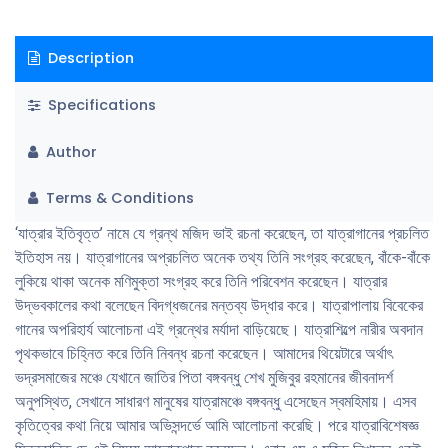
তালিকা, বিস্মৃতপ্রায় যাত্রাঙ্গিক মানিকযাত্রার বিবরণ এবং যাত্রাপালায় গানের ব্যবহার নিয়ে
এম এ মজিদের আলোচনা সুধীজনের কাছে গুরুত্ব পাবে বলে আমাদের ধারণা। গ্রন্থের
Description
শেষে রয়েছে ৫টি যাত্রাপালায় ব্যবহৃত গানের সংকলন। এসব আমাদের লোকসংস্কৃতির
তাৎপর্য অঙ্গ। এগুলোকে সংরক্ষণের ক্ষেত্রে এম এ মজিদের অবদান স্মরণীয় হয়ে থাকবে।
Specifications
যাত্রাগান নিয়ে এদেশে প্রথম গবেষণা করেন নিশিকান্ত চট্টোপাধ্যায়। তাঁর কাজটি ছিল
উপমহাদেশের প্রথম পিএইচডি পর্যায়ের কাজ। তারপর বাংলাদেশ শিল্পকলা একাডেমি
Author
প্রকাশ করে মঈনউদ্দিন আহমেদের ‘যাত্রার যাত্রা’ নামের গ্রন্থ। এরপর বাংলা একাডেমি
থেকে প্রকাশিত হয় আমার গবেষণাগ্রন্থ ‘বাংলাদেশের যাত্রাগান: জনমাধ্যম হিসেবে
Terms & Conditions
সামিাজিক পরিপ্রেক্ষিত’ নামে। এটি আমাদের দেশে নিশিকান্ত চট্টোপাধ্যায়ের পরে দ্বিতীয়
পিএইচডি সন্দর্ভ। এর আগে-পরে আমার আরো দুটি গ্রন্থ রয়েছে যাত্রাগান নিয়ে। এরপর
‘যাত্রার ইতিবৃত্ত’ নামে যে গ্রন্থ মজিদ ভাই রচনা করেছেন, তা যাত্রাগানের প্রচলিত
মিলনকান্তি দে-র গ্রন্থ এই ধারার নতুন সংযোজন। যাত্রা নিয়ে আপাতত শেষ গ্রন্থটি
ইতিহাস নয়। যাত্রাগানের অপ্রচলিত অনেক তথ্য তিনি সংগ্রহ করেছেন, বাঁকে-বাঁকে
লিখলেন এম এ মজিদ। এছাড়া যাত্রা নিয়ে গবেষণা করেছেন জাতীয় কবি কাজী নজরুল
লুকিয়ে থাকা অনেক মণিমুক্তা সংগ্রহ করে তিনি পরিবেশন করেছেন। যাত্রার
ইসলাম বিশ্ববিদ্যালয়ের সহযোগী অধ্যাপক মার্জিয়া আক্তার। বাংলাদেশ শিল্পকলা
উদ্ভবকালের কথা বলেছেন বিদগ্ধজনের মন্তব্য উদ্ধার করে। যাত্রাপালায় বিবেকের
একাডেমি বিভিন্ন সময়ে একাধিক পুস্তিকা ও প্রতিবেদন প্রকাশ করেছে যাত্রাগান নিয়ে।
গানের অপরিহার্য আলোচনা এই গ্রন্থের মর্যাদা বাড়িয়েছে। যাত্রাশিল্পে নারীর অবদান
এই তথ্যগুলো প্রমাণ করে যে বাংলাদেশে বিলুপ্তপ্রায় এই পরিবেশনকলা নিয়ে কাজের
পৃথকভাবে চিহ্নিত করে তিনি নিবন্ধ রচনা করেছেন। আমাদের থিয়েটারে অর্থাৎ
সুযোগ রয়েছে। এম এ মজিদের এই গ্রন্থের ধারাবাহিকতায় আরো গবেষণা পরিচালিত হবে
ভদ্রসমাজের মঞ্চে যেখানে জাতির পিতা বঙ্গবন্ধু শেখ মুজিবুর রহমানের জীবনাদর্শ
বলে আমার বিশ্বাস। গ্রন্থটি সকল মহলে সমাদৃত হোক, এই প্রত্যাশা রইল।
অনুপস্থিত, সেখানে সাধারণ মানুষের যাত্রামঞ্চে বঙ্গবন্ধু এসেছেন স্বমহিমায়। এসব
কৃতিত্বের কথা নিয়ে আমার অভিসন্দর্ভে আমি আলোচনা করেছি। পরে যাত্রাবিশেষজ্ঞ