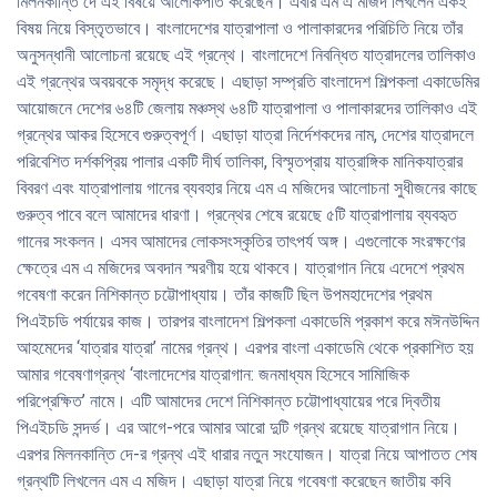
মিলনকান্তি দে এই বিষয়ে আলোকপাত করেছেন। এবার এম এ মজিদ লিখলেন একই
বিষয় নিয়ে বিস্তৃতভাবে। বাংলাদেশের যাত্রাপালা ও পালাকারদের পরিচিতি নিয়ে তাঁর
অনুসন্ধানী আলোচনা রয়েছে এই গ্রন্থে। বাংলাদেশে নিবন্ধিত যাত্রাদলের তালিকাও
এই গ্রন্থের অবয়বকে সমৃদ্ধ করেছে। এছাড়া সম্প্রতি বাংলাদেশ শিল্পকলা একাডেমির
আয়োজনে দেশের ৬৪টি জেলায় মঞ্চস্থ ৬৪টি যাত্রাপালা ও পালাকারদের তালিকাও এই
গ্রন্থের আকর হিসেবে গুরুত্বপূর্ণ। এছাড়া যাত্রা নির্দেশকদের নাম, দেশের যাত্রাদলে
পরিবেশিত দর্শকপ্রিয় পালার একটি দীর্ঘ তালিকা, বিস্মৃতপ্রায় যাত্রাঙ্গিক মানিকযাত্রার
বিবরণ এবং যাত্রাপালায় গানের ব্যবহার নিয়ে এম এ মজিদের আলোচনা সুধীজনের কাছে
গুরুত্ব পাবে বলে আমাদের ধারণা। গ্রন্থের শেষে রয়েছে ৫টি যাত্রাপালায় ব্যবহৃত
গানের সংকলন। এসব আমাদের লোকসংস্কৃতির তাৎপর্য অঙ্গ। এগুলোকে সংরক্ষণের
ক্ষেত্রে এম এ মজিদের অবদান স্মরণীয় হয়ে থাকবে। যাত্রাগান নিয়ে এদেশে প্রথম
গবেষণা করেন নিশিকান্ত চট্টোপাধ্যায়। তাঁর কাজটি ছিল উপমহাদেশের প্রথম
পিএইচডি পর্যায়ের কাজ। তারপর বাংলাদেশ শিল্পকলা একাডেমি প্রকাশ করে মঈনউদ্দিন
আহমেদের ‘যাত্রার যাত্রা’ নামের গ্রন্থ। এরপর বাংলা একাডেমি থেকে প্রকাশিত হয়
আমার গবেষণাগ্রন্থ ‘বাংলাদেশের যাত্রাগান: জনমাধ্যম হিসেবে সামিাজিক
পরিপ্রেক্ষিত’ নামে। এটি আমাদের দেশে নিশিকান্ত চট্টোপাধ্যায়ের পরে দ্বিতীয়
পিএইচডি সন্দর্ভ। এর আগে-পরে আমার আরো দুটি গ্রন্থ রয়েছে যাত্রাগান নিয়ে।
এরপর মিলনকান্তি দে-র গ্রন্থ এই ধারার নতুন সংযোজন। যাত্রা নিয়ে আপাতত শেষ
গ্রন্থটি লিখলেন এম এ মজিদ। এছাড়া যাত্রা নিয়ে গবেষণা করেছেন জাতীয় কবি