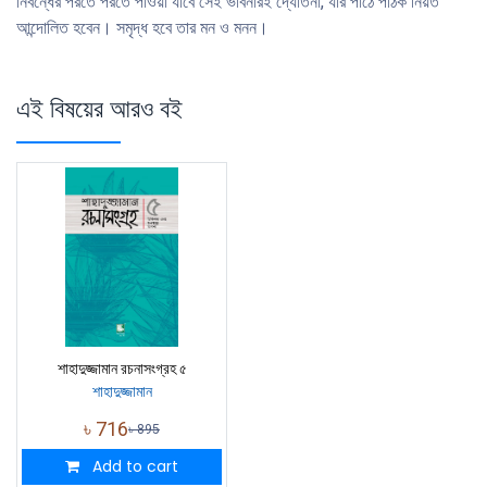
নিবন্ধের পরতে পরতে পাওয়া যাবে সেই ভাবনারই দ্যোতনা, যার পাঠে পাঠক নিয়ত
আন্দোলিত হবেন। সমৃদ্ধ হবে তার মন ও মনন।
এই বিষয়ের আরও বই
শাহাদুজ্জামান রচনাসংগ্রহ ৫
শাহাদুজ্জামান
৳
716
৳
895
Add to cart