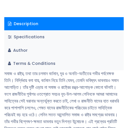
Description
Specifications
Author
Terms & Conditions
সমাজ ও রাষ্ট্র, তথা তার চলমান বর্তমান, দূর ও অনতি-অতীতের গভীর পর্যবেক্ষক
তিনি। নির্দ্বিধায় বলা যায়, বর্তমান নিয়ে তিনি যেমন, তেমনি ভবিষ্যৎ ভাবনায়ও সমান
আলােড়িত। তাঁর দৃষ্টি এড়ায় না সমাজ ও রাষ্ট্রের রন্ধ্র-আলােড়ক কোনাে ঘটনাই।
ফলে রাজনীতির পূর্বাপর ওতপ্রােত সহচর নূহ-উল-আলম লেনিনকে আমরা আমাদের
সাহিত্যের সেই ঘরানার অন্তর্ভুক্ত করতে চাই, লেখা ও রাজনীতি যাদের হাত ধরাধরি
করে পাশাপাশি চললেও, শেষত যাদের রাজনীতিকের পরিচয়ের চাইতে সাহিত্যিক
পরিচয়ই বড় হয়ে ওঠে। লেনিন সতত আন্দোলিত সমাজ ও রাষ্ট্র সমগ্রের ভাবনায়।
তাঁর গভীর বিশ্লেষণ-ক্ষমতা ভাবনার নতুন দিগন্ত উন্মােচক। এই গ্রন্থের প্রতিটি