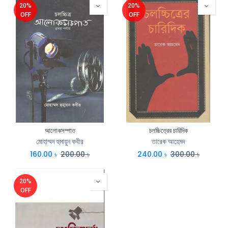
20%
20%
OFF
OFF
আলোকসম্পাত
চলচ্চিত্রের চারিদিক
মোহাম্মদ হুমায়ুন কবীর
তারেক আহেমদ
160.00
৳
200.00
৳
240.00
৳
300.00
৳
20%
OFF