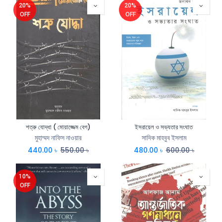
20%
20%
OFF
OFF
শত্রু যোদ্ধা ( মোয়াজ্জেম বেগ)
ইসরায়েল ও সভ্যতার সংঘাত
মুহাম্মদ নাফিস নাওয়ার
সাদিক মাহবুব ইসলাম
440.00
৳
550.00
৳
480.00
৳
600.00
৳
10%
OFF