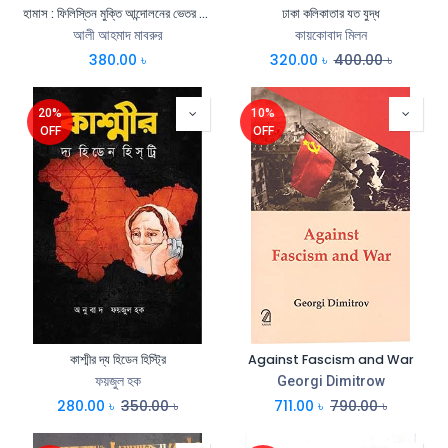
হামাস : ফিলিস্তিন মুক্তি আন্দোলনের ভেতর বাহির
ঢাকা কলিকাতার যত যুদ্ধ
আলী আহমাদ মাবরুর
কায়কোবাদ মিলন
380.00
৳
320.00
৳
400.00
৳
20%
10%
OFF
OFF
কাশ্মীর দ্য হিডেন হিস্ট্রি
Against Fascism and War
ফয়জুল হক
Georgi Dimitrow
280.00
৳
350.00
৳
711.00
৳
790.00
৳