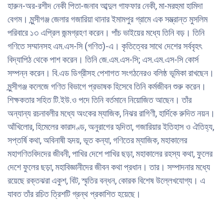
হারুন-অর-রশীদ নেকী পিতা-জনাব আব্দুল গাফফার নেকী, মা-মরহুমা হামিদা
বেগম। মুন্সীগঞ্জ জেলার গজারিয়া থানার ইমামপুর গ্রামে এক সম্ভ্রান্ত মুসলিম
পরিবারে ১৩ এপ্রিল জন্মগ্রহণ করেন। পাঁচ ভাইয়ের মধ্যে তিনি বড়। তিনি
গণিতে সম্মানসহ এম.এস-সি (গণিত)-এ। কৃতিত্বের সাথে দেশের সর্ববৃহৎ
বিদ্যাপিঠ থেকে পাশ করেন। তিনি জে.এম.এস-সি; এস.এম.এস-সি কোর্স
সম্পন্ন করেন। বি.এড ডিগ্রীসহ পেশাগত সংগঠনেরও বলিষ্ঠ ভূমিকা রাখছেন।
মুন্সীগঞ্জ কলেজে গণিত বিভাগে প্রভাষক হিসেবে তিনি কর্মজীবন শুরু করেন।
শিক্ষকতার সহিত টি.ইউ.ও পদে তিনি বর্তমানে নিয়ােজিত আছেন। তাঁর
অন্যান্য রচনাবলীর মধ্যে অংকের ম্যাজিক, নিঝর রাগিণী, হার্দিকে রুদিত নয়ন।
আঁখিলাের, হিমেলের কারাদণ্ড, অনুরাগের হৃদিতা, গজারিয়ার ইতিহাস ও ঐতিহ্য,
সপ্তর্ষি কথা, অবিনাষী হৃদয়, ভূত কন্যা, গণিতের ম্যাজিক, মহাকালের
মহাগণিতবিদদের জীবনী, পাখির দেশে পাখির ছড়া, মহাকালের রহস্য কথা, ফুলের
দেশে ফুলের ছড়া, মহাবিজ্ঞানীদের জীবন কথা প্রধান। তার। সম্পাদনার মধ্যে
রয়েছে রক্তঝরা একুশ, বিট, স্মৃতির বন্ধন, কোরক বিশেষ উল্লেখযােগ্য। এ
যাবত তাঁর রচিত ত্রিশটি গ্রন্থ প্রকাশিত হয়েছে।