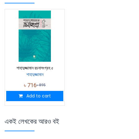
শাহাদুজ্জামান রচনাসংগ্রহ ৫
শাহাদুজ্জামান
৳
716
৳
895
Add to cart
একই লেখকের আরও বই