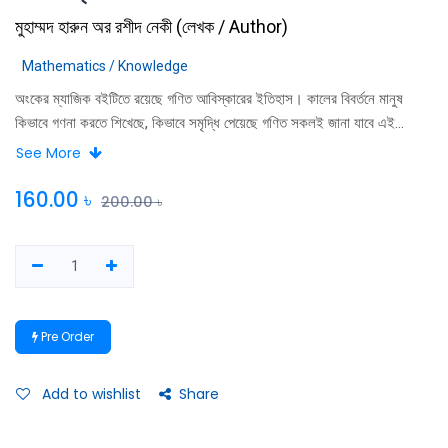
মুহাম্মদ হারুন অর রশীদ নেকী
(
লেখক / Author
)
Mathematics / Knowledge
অংকের ম্যাজিক বইটিতে রয়েছে গণিত আবিস্কারের ইতিহাস। কালের বিবর্তনে মানুষ
কিভাবে গণনা করতে শিখেছে, কিভাবে সমৃদ্ধি পেয়েছে গণিত সকলই জানা যাবে এই
বইটিতে। অংকের খেলা, গণিতের সৌন্দর্য সকলই ফুটিয়ে তােলার চেষ্টা করা হয়েছে এই
See More
বইটিতে। গণিতের উজ্জল নক্ষত্র হিসাবে যারা রয়েছে এই পৃথিবীর বুকে, সেই মহান
মনিষীদের জীবনী বইটিকে আরাে বিকশিত করেছে। বইটি পড়ে ছােট বড় সকলেই মজা পাবে
160.00
৳
200.00
৳
এবং গণিতের রহস্য জানতে পারবে।
Pre Order
Add to wishlist
Share