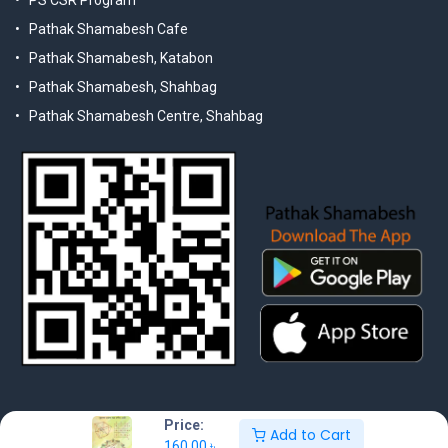
Pathak Shamabesh Cafe
Pathak Shamabesh, Katabon
Pathak Shamabesh, Shahbag
Pathak Shamabesh Centre, Shahbag
Price:
Add to Cart
160.00
৳