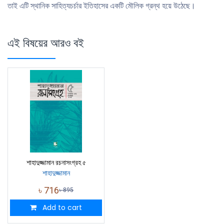
তাই এটি স্থানিক সাহিত্যচর্চার ইতিহাসের একটি মৌলিক গ্রন্থ হয়ে উঠেছে।
এই বিষয়ের আরও বই
শাহাদুজ্জামান রচনাসংগ্রহ ৫
শাহাদুজ্জামান
৳
716
৳
895
Add to cart