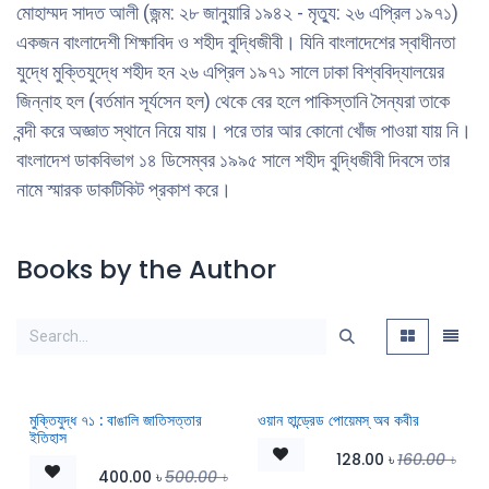
মোহাম্মদ সাদত আলী (জন্ম: ২৮ জানুয়ারি ১৯৪২ - মৃত্যু: ২৬ এপ্রিল ১৯৭১)
একজন বাংলাদেশী শিক্ষাবিদ ও শহীদ বুদ্ধিজীবী। যিনি বাংলাদেশের স্বাধীনতা
যুদ্ধে মুক্তিযুদ্ধে শহীদ হন ২৬ এপ্রিল ১৯৭১ সালে ঢাকা বিশ্ববিদ্যালয়ের
জিন্নাহ হল (বর্তমান সূর্যসেন হল) থেকে বের হলে পাকিস্তানি সৈন্যরা তাকে
বন্দী করে অজ্ঞাত স্থানে নিয়ে যায়। পরে তার আর কোনো খোঁজ পাওয়া যায় নি।
বাংলাদেশ ডাকবিভাগ ১৪ ডিসেম্বর ১৯৯৫ সালে শহীদ বুদ্ধিজীবী দিবসে তার
নামে স্মারক ডাকটিকিট প্রকাশ করে।
Books by the Author
মুক্তিযুদ্ধ ৭১ : বাঙালি জাতিসত্তার
ওয়ান হান্ড্রেড পোয়েমস্ অব কবীর
ইতিহাস
128.00
৳
160.00
৳
400.00
৳
500.00
৳