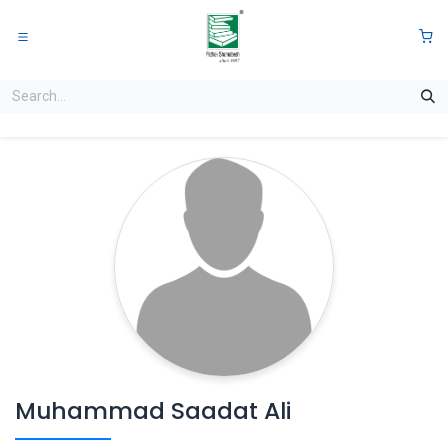
Skip to Content
0
Muhammad Saadat Ali