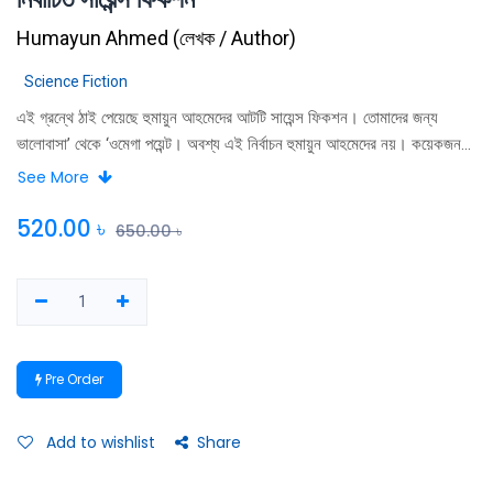
Humayun Ahmed
(
লেখক / Author
)
Science Fiction
এই গ্রন্থে ঠাই পেয়েছে হুমায়ুন আহমেদের আটটি সায়েন্স ফিকশন। তােমাদের জন্য
ভালােবাসা’ থেকে ‘ওমেগা পয়েন্ট। অবশ্য এই নির্বাচন হুমায়ুন আহমেদের নয়। কয়েকজন
সায়েন্স ফিকশন ভক্ত মিলে কাজটি করেছেন। অবশ্য এতে হুমায়ূন আহমেদের সম্মতি
See More
ছিল। গ্রন্থভুক্ত আটটি সায়েন্স ফিকশন পাঠকদের ভালাে লাগবে, এতে কোনাে সন্দেহ
নেই।
520.00
৳
650.00
৳
Pre Order
Add to wishlist
Share