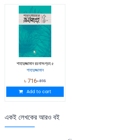
শাহাদুজ্জামান রচনাসংগ্রহ ৫
শাহাদুজ্জামান
৳
716
৳
895
Add to cart
একই লেখকের আরও বই