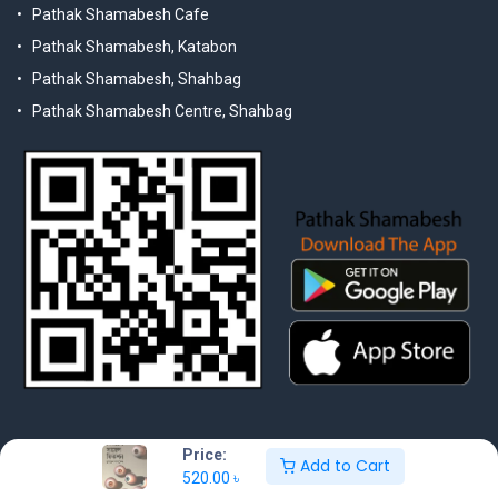
Pathak Shamabesh Cafe
Pathak Shamabesh, Katabon
Pathak Shamabesh, Shahbag
Pathak Shamabesh Centre, Shahbag
Price:
Add to Cart
520.00
৳
© 2025 Pathak Shamabesh. Developed by Metamorphosis Ltd. |