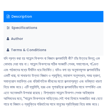
পুরস্কার লাভ করেছেন বৃটিশ লেখক ডড়িস লেসিং। আমি ব্যক্তিগতভাবে সায়েন্স ফিকশন
কে একটি গুরুত্বপূর্ণ সিরিয়াস সাহিত্যধারা মনে করি। সাহিত্যে মৌলিকত্ব বলে কিছু আছে
Description
কী না তা নিয়ে প্রশ্ন করা যেতেই পারে। তবু একজন চিকিৎসা বিজ্ঞানী ও চিকিৎসা শাস্ত্রের
মানুষ হয়ে চিকিৎসা বিজ্ঞানের নানান রকমের অবিস্কার, ভবিষ্যৎ চিন্তা ইত্যাদি মৌলিক গল্প
Specifications
হয়ে উঠেছে আমার লেখার মূল বিষয়। প্রথম সায়েন্স ফিকশন “আয়ুষ্কাল ও ত্রিমিলার
প্রেম” লিখেছিলাম মানুষের বৃদ্ধ হওয়ার মেডিক্যাল দিক নিয়ে। সেখানে “টেলিমেয়ার’
Author
ধারণাটি ব্যবহার করি যার আবিষ্কারক হিসাবে ঠিক পরের বছর নোবেল পুরস্কার পান ডক্টর
এলিযাবেথ ব্ল্যাকবার্ন এবং সে বছর আমেরিকান এসোশিয়েশন ফর ক্যান্সার রিসার্চ থেকে
Terms & Conditions
“এমএসআই ফ্যাকাল্টি স্কলার এওয়ার্ড” ডক্টর এলিযাবেথ ব্ল্যাকবার্নের হাতে থেকে
নিয়েছিলাম এক সম্মেলনে, যেখানে তিনি পৃথিবীর কয়েক হাজার বিজ্ঞানীর সামনে আমাকে
যদি প্রশ্ন করা হয় সায়েন্স ফিকশন বা বিজ্ঞান কল্পকাহিনী কী? তাঁর উত্তর কিন্তু এক
পরিচয় করিয়ে দিয়েছিলেন। বাংলাদেশের মানুষ সাহিত্য পাঠের সঙ্গে বিজ্ঞান মনস্ক হয়ে
কোথায় দেয়া যায় না। সায়েন্স ফিকশনের সঠিক সংজ্ঞাটি লেখক, সমালোচক, পণ্ডিত
উঠুক। সেবচনের মাধ্যমে লিখেছিলাম “বিজ্ঞানমনস্কতা একটি দর্শন, একটি প্রসেস।
এবং পাঠকদের মধ্যে দীর্ঘদিন ধরে বিতর্কিত। যদিও বলা হয় অনুমানমূলক কল্পকাহিনীর
ডাক্তারি, ইঞ্জিনীয়ারিং বা অন্য বিজ্ঞান বিষয়ে পড়ে, এমন কি একটি পিএইচডি ডিগ্রী লাভ
একটি ধারা, যা সাধারণত উন্নত বিজ্ঞান ও প্রযুক্তি, মহাকাশ অনুসন্ধান, সময় ভ্রমণ,
করেও তা তৈরি হয় না। বিজ্ঞানমনস্ক হওয়া এক ধরনের সাধনা, পুরনোকে ঝেড়ে ফেলে
সমান্তরাল মহাবিশ্ব এবং বহির্জাগতিক জীবনের মতো কল্পনাপ্রসূত এবং ভবিষ্যত ধারণা
কঠিন, কঠোর সত্যকে গ্রহণ করার সাধনা। বিজ্ঞানমনস্কতা ছাড়া মানব সমাজের মুক্তি
নিয়ে কাজ করে। এটি ফ্যান্টাসি, হরর এবং সুপারহিরো কল্পকাহিনীর সাথে সম্পর্কিত এবং
নেই।“ আমার এই প্রবচনটি গুরুত্বপূর্ণ এজন্যে যে মানব মুক্তি বলতে শুধু অর্থনৈতিক
এতে অনেকগুলি উপধারা রয়েছে। বিশ্বখ্যাত সায়েন্স ফিকশন লেখক আইজ্যাক
মুক্তিই না, চিন্তার স্বাধীনতা, মানুষের কল্যাণ, সমাজের উত্তিরণ সমস্ত কিছু বুঝায়।
আসিমভের মতে, "সায়েন্স ফিকশনকে সাহিত্যের সেই শাখা হিসাবে সংজ্ঞায়িত করা যেতে
সায়েন্স ফিকশনের সম্ভাবনাময় কাহিনি ও সাহিত্য রসের মধ্য দিয়ে সেই বিজ্ঞানমনস্কতা
পারে যা বিজ্ঞান ও প্রযুক্তির পরিবর্তনের সাথে মানুষের প্রতিক্রিয়া নিয়ে কাজ করে।