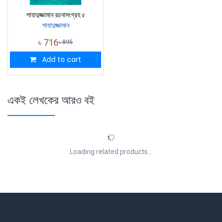
শাহাদুজ্জামান রচনাসংগ্রহ ৫
শাহাদুজ্জামান
৳
716
৳
895
Add to cart
একই লেখকের আরও বই
Loading related products...