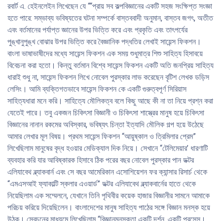
তৈরি হলেই এই লেখাগুলো সার্থক হবে।
রবার্ট এ. হেইনলেইন লিখেছেন যে ““প্রায় সব কল্পবিজ্ঞানের একটি সহজ সংক্ষিপ্ত সংজ্ঞা
হতে পারে: সম্ভাব্য ভবিষ্যতের ঘটনা সম্পর্কে বাস্তববাদী অনুমান, বাস্তব জগৎ, অতীত
এবং বর্তমানের পর্যাপ্ত জ্ঞানের উপর ভিত্তি করে এবং প্রকৃতি এবং তাৎপর্যের
পুঙ্খানুপুঙ্খ বোঝার উপর ভিত্তি করে বৈজ্ঞানিক পদ্ধতির লেখাই সায়েন্স ফিকশন।
বাংলা ভাষাভাষীদের মধ্যে সায়েন্স ফিকশন এক সময় শুধুমাত্র শিশু সাহিত্য হিসাবয়ে
বিবেচনা করা হতো। কিন্তু বর্তমান বিশ্বে সায়েন্স ফিকশন একটি অতি জনপ্রিয় সাহিত্য
ধারাই শুধু না, সায়েন্স ফিকশন লিখে নোবেল পুরস্কার লাভ করেছেন বৃটিশ লেখক ডড়িস
লেসিং। আমি ব্যক্তিগতভাবে সায়েন্স ফিকশন কে একটি গুরুত্বপূর্ণ সিরিয়াস
সাহিত্যধারা মনে করি। সাহিত্যে মৌলিকত্ব বলে কিছু আছে কী না তা নিয়ে প্রশ্ন করা
যেতেই পারে। তবু একজন চিকিৎসা বিজ্ঞানী ও চিকিৎসা শাস্ত্রের মানুষ হয়ে চিকিৎসা
বিজ্ঞানের নানান রকমের অবিস্কার, ভবিষ্যৎ চিন্তা ইত্যাদি মৌলিক গল্প হয়ে উঠেছে
আমার লেখার মূল বিষয়। প্রথম সায়েন্স ফিকশন “আয়ুষ্কাল ও ত্রিমিলার প্রেম”
লিখেছিলাম মানুষের বৃদ্ধ হওয়ার মেডিক্যাল দিক নিয়ে। সেখানে “টেলিমেয়ার’ ধারণাটি
ব্যবহার করি যার আবিষ্কারক হিসাবে ঠিক পরের বছর নোবেল পুরস্কার পান ডক্টর
এলিযাবেথ ব্ল্যাকবার্ন এবং সে বছর আমেরিকান এসোশিয়েশন ফর ক্যান্সার রিসার্চ থেকে
“এমএসআই ফ্যাকাল্টি স্কলার এওয়ার্ড” ডক্টর এলিযাবেথ ব্ল্যাকবার্নের হাতে থেকে
নিয়েছিলাম এক সম্মেলনে, যেখানে তিনি পৃথিবীর কয়েক হাজার বিজ্ঞানীর সামনে আমাকে
পরিচয় করিয়ে দিয়েছিলেন। বাংলাদেশের মানুষ সাহিত্য পাঠের সঙ্গে বিজ্ঞান মনস্ক হয়ে
উঠুক। সেবচনের মাধ্যমে লিখেছিলাম “বিজ্ঞানমনস্কতা একটি দর্শন, একটি প্রসেস।