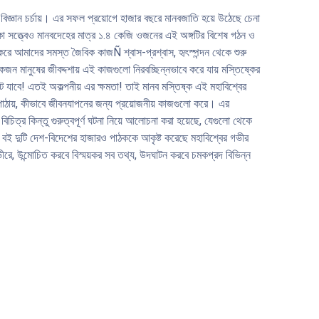
ান-বিজ্ঞান চর্চায়। এর সফল প্রয়োগে হাজার বছরে মানবজাতি হয়ে উঠেছে চেনা
থাকা সত্ত্বেও মানবদেহের মাত্র ১.৪ কেজি ওজনের এই অঙ্গটির বিশেষ গঠন ও
 করে আমাদের সমস্ত জৈবিক কাজÑ শ্বাস-প্রশ্বাস, হৃৎস্পন্দন থেকে শুরু
কজন মানুষের জীবদ্দশায় এই কাজগুলো নিরবচ্ছিন্নভাবে করে যায় মস্তিষ্কের
 যাবে! এতই অকল্পনীয় এর ক্ষমতা! তাই মানব মস্তিষ্ক এই মহাবিশ্বের
 পাঠায়, কীভাবে জীবনযাপনের জন্য প্রয়োজনীয় কাজগুলো করে। এর
িচিত্র কিন্তু গুরুত্বপূর্ণ ঘটনা নিয়ে আলোচনা করা হয়েছে, যেগুলো থেকে
’ বই দুটি দেশ-বিদেশের হাজারও পাঠককে আকৃষ্ট করেছে মহাবিশ্বের গভীর
ীরে, উন্মোচিত করবে বিস্ময়কর সব তথ্য, উদঘাটন করবে চমকপ্রদ বিভিন্ন