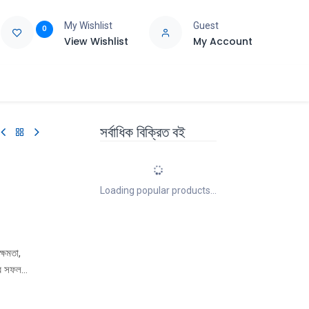
My Wishlist
Guest
0
View Wishlist
My Account
e
Support
সর্বাধিক বিক্রিত বই
Loading popular products...
্ষমতা,
এর সফল
ে পৌঁছানো এই
ও অনেক