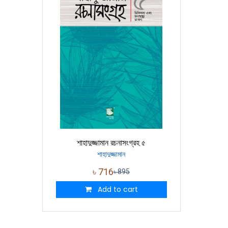
শাহাদুজ্জামান রচনাসংগ্রহ ৫
শাহাদুজ্জামান
৳
716
৳
895
Add to cart