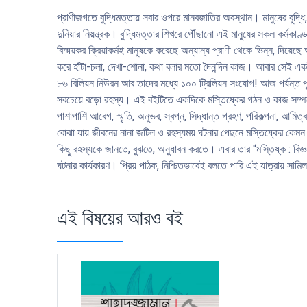
প্রাণীজগতে বুদ্ধিমত্তায় সবার ওপরে মানবজাতির অবস্থান। মানুষের বুদ্ধি
দুনিয়ার নিয়ন্ত্রক। বুদ্ধিমত্তার শিখরে পৌঁছানো এই মানুষের সকল কর্মক
বিস্ময়কর ক্রিয়াকর্মই মানুষকে করেছে অন্যান্য প্রাণী থেকে ভিন্ন, দিয়েছ
করে হাঁটা-চলা, দেখা-শোনা, কথা বলার মতো দৈনন্দিন কাজ। আবার সেই একই 
৮৬ বিলিয়ন নিউরন আর তাদের মধ্যে ১০০ ট্রিলিয়ন সংযোগ! আজ পর্যন্ত পৃ
সবচেয়ে বড়ো রহস্য। এই বইটিতে একদিকে মস্তিষ্কের গঠন ও কাজ সম্পর্ক
পাশাপাশি আবেগ, স্মৃতি, অনুভব, স্বপ্ন, সিদ্ধান্ত গ্রহণ, পরিকল্পনা, আ
বোঝা যায় জীবনের নানা জটিল ও রহস্যময় ঘটনার পেছনে মস্তিষ্কের কেমন সক
কিছু রহস্যকে জানতে, বুঝতে, অনুধাবন করতে। এবার তার '‘মস্তিষ্ক : বিজ
ঘটনার কার্যকারণ। প্রিয় পাঠক, নিশ্চিতভাবেই বলতে পারি এই যাত্রায় সামিল
এই বিষয়ের আরও বই