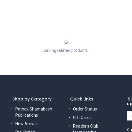
Loading related products...
Shop by Category
Quick Links
Si
u
Pathak Shamabesh
Order Status
Publications
Gift Cards
New Arrivals
Reader's Club
Su