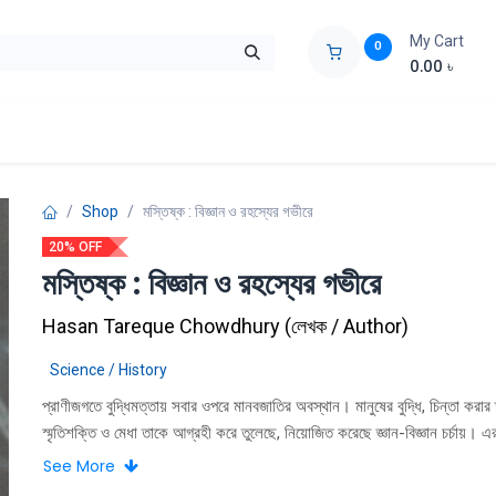
My Cart
0
0.00
৳
ids Zone
Liberation War
Poems
Novel
Buy Books Cost Pric
Shop
মস্তিষ্ক : বিজ্ঞান ও রহস্যের গভীরে
20% OFF
মস্তিষ্ক : বিজ্ঞান ও রহস্যের গভীরে
Hasan Tareque Chowdhury
(
লেখক / Author
)
Science / History
প্রাণীজগতে বুদ্ধিমত্তায় সবার ওপরে মানবজাতির অবস্থান। মানুষের বুদ্ধি, চিন্তা করার ক
স্মৃতিশক্তি ও মেধা তাকে আগ্রহী করে তুলেছে, নিয়োজিত করেছে জ্ঞান-বিজ্ঞান চর্চায়। 
প্রয়োগে হাজার বছরে মানবজাতি হয়ে উঠেছে চেনা দুনিয়ার নিয়ন্ত্রক। বুদ্ধিমত্তার শিখর
See More
মানুষের সকল কর্মকাণ্ড নিয়ন্ত্রণ করে তার শরীরের ছোট্ট একটি অঙ্গÑ মস্তিষ্ক। আর