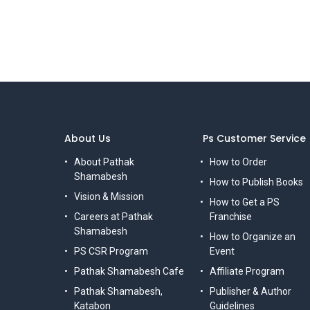
About Us
Ps Customer Service
About Pathak
How to Order
Shamabesh
How to Publish Books
Vision & Mission
How to Get a PS
Careers at Pathak
Franchise
Shamabesh
How to Organize an
PS CSR Program
Event
Pathak Shamabesh Cafe
Affiliate Program
Pathak Shamabesh,
Publisher & Author
Katabon
Guidelines