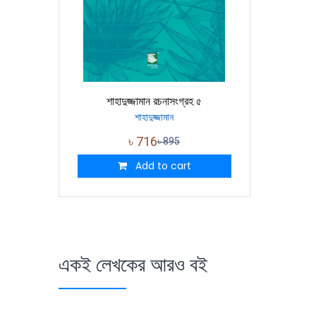
শাহাদুজ্জামান রচনাসংগ্রহ ৫
শাহাদুজ্জামান
৳
716
৳
895
Add to cart
একই লেখকের আরও বই