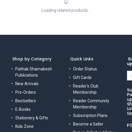
Loading related products...
Shop by Category
Quick Links
Si
u
Pathak Shamabesh
Order Status
Publications
Gift Cards
New Arrivals
Reader's Club
Su
Pre-Orders
Membership
Pa
up
Bestsellers
Reader Community
Sh
Membership
Un
E-Books
ti
Subscription Plans
Stationery & Gifts
Become a Seller
F
Kids Zone