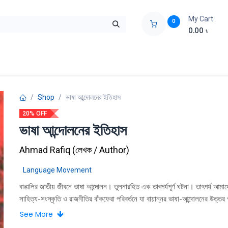
My Cart
0
0.00
৳
ids Zone
Liberation War
Poems
Novel
Buy Books Cost Pric
Shop
ভাষা আন্দোলনের ইতিহাস
20% OFF
ভাষা আন্দোলনের ইতিহাস
Ahmad Rafiq
(
লেখক / Author
)
Language Movement
বাঙালির জাতীয় জীবনে ভাষা আন্দোলন। তুলনারহিত এক তাৎপর্যপূর্ণ ঘটনা। তাৎপর্য আমা
সাহিত্য-সংস্কৃতি ও রাজনীতির বাঁকফেরা পরিবর্তনে যা বায়ান্নর ভাষা-আন্দোলনের উত্তর 
বিবেচিত। সে প্রভাব গভীরভাবে স্পর্শ করেছে পরবর্তী দশকের জাতীয়তাবাদী চেতনার বিকা
See More
উনসত্তরের গণজাগরণ-শেষে একাত্তরের স্বাধীনতার লড়াইকে।। যে-লড়াইয়ের পরিণাম 