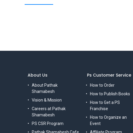
About Us
Ps Customer Service
About Pathak
How to Order
Shamabesh
How to Publish Books
Vision & Mission
How to Get a PS
Careers at Pathak
Franchise
Shamabesh
How to Organize an
PS CSR Program
Event
Pathak Shamabesh Cafe
Affiliate Program