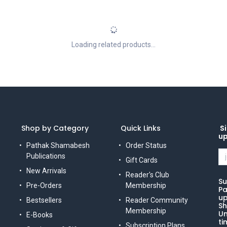
Loading related products...
Shop by Category
Quick Links
Si
u
Pathak Shamabesh
Order Status
Publications
Gift Cards
New Arrivals
Reader's Club
Su
Pre-Orders
Membership
Pa
up
Bestsellers
Reader Community
Sh
Membership
Un
E-Books
ti
Subscription Plans