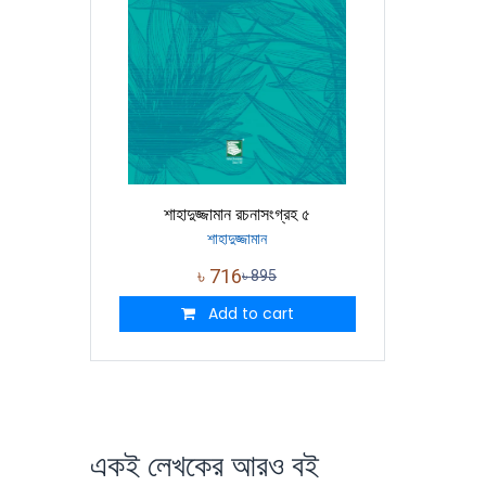
শাহাদুজ্জামান রচনাসংগ্রহ ৫
শাহাদুজ্জামান
৳
716
৳
895
Add to cart
একই লেখকের আরও বই