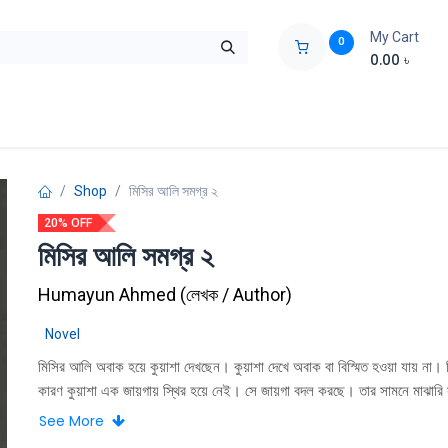
My Cart
0
0.00
৳
ids Zone
Liberation War
Poems
Novel
Buy Books Cost Pric
Shop
মিসির আলি সমগ্র ২
20% OFF
মিসির আলি সমগ্র ২
Humayun Ahmed
(
লেখক / Author
)
Novel
মিসির আলি অবাক হয়ে কুয়াশা দেখছেন। কুয়াশা দেখে অবাক বা বিস্মিত হওয়া যায় না।
কারণ কুয়াশা এক জায়গায় স্থির হয়ে নেই। সে জায়গা বদল করছে। তার সামনে মাঝারি
আমগাছ। কুয়াশায় গাছ ঢাকা। ডালপালা পাতা কিছু দেখা যাচ্ছে না। হঠাৎ কুয়াশা সর
See More
দেখা গেল। সেই কুয়াশাই ভর করল পাশের একটা গাছকে, যে গাছ তিনি চেনেন না। বাতাস