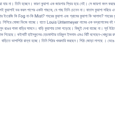
ওয়া যায় না। তিনি হচ্ছেন। কারণ কুয়াশা এক জায়গায় স্থির হয়ে নেই। সে জায়গা বদল 
ই কুয়াশাই ভর করল পাশের একটা গাছকে, যে গাছ তিনি চেনেন না। বাতাস কুয়াশা সরিয়ে এক 
শার ইংরেজি কি Fog না-কি Mist? শহরের কুয়াশা এবং গ্রামের কুয়াশা কি আলাদা? শহরের ধ
মােজা। শিশিরে মােজা ভিজে যাচ্ছে। হাতে Louis Untermeyer নামের এক ভদ্রলােকের ব
 পাকা বাড়ির সামনে। বাড়ি কুয়াশায় ঢাকা পড়েছে। কিছুই দেখা যাচ্ছে না। সূর্য উঠলে 
েক গিয়েছে। কইলাটি হাইস্কুলের হেডমাস্টার তরিকুল ইসলাম এমএ বিটি বলেছেন-খেজুরের রস
াড়িতে ভাপাপিঠা রান্না হচ্ছে। তিনি পিঠার খবরদারি করছেন। পিঠা জোড়া লাগছে । ভেঙে ভ