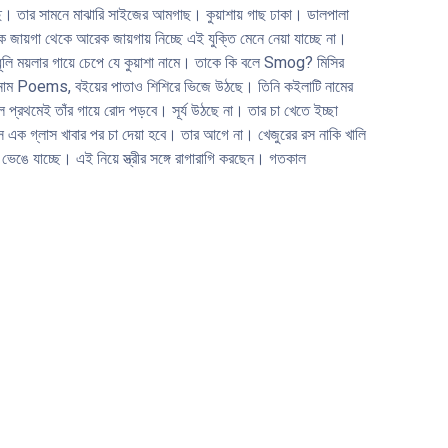
করছে। তার সামনে মাঝারি সাইজের আমগাছ। কুয়াশায় গাছ ঢাকা। ডালপালা
জায়গা থেকে আরেক জায়গায় নিচ্ছে এই যুক্তি মেনে নেয়া যাচ্ছে না।
ূলি ময়লার গায়ে চেপে যে কুয়াশা নামে। তাকে কি বলে Smog? মিসির
ই নাম Poems, বইয়ের পাতাও শিশিরে ভিজে উঠছে। তিনি কইলাটি নামের
প্রথমেই তাঁর গায়ে রােদ পড়বে। সূর্য উঠছে না। তার চা খেতে ইচ্ছা
 এক গ্লাস খাবার পর চা দেয়া হবে। তার আগে না। খেজুরের রস নাকি খালি
েঙে যাচ্ছে। এই নিয়ে স্ত্রীর সঙ্গে রাগারাগি করছেন। গতকাল