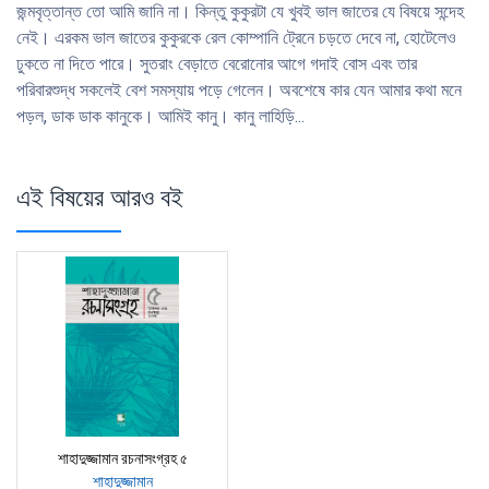
জন্মবৃত্তান্ত তাে আমি জানি না। কিন্তু কুকুরটা যে খুবই ভাল জাতের যে বিষয়ে সন্দেহ
নেই। এরকম ভাল জাতের কুকুরকে রেল কোম্পানি ট্রেনে চড়তে দেবে না, হােটেলেও
ঢুকতে না দিতে পারে। সুতরাং বেড়াতে বেরােনাের আগে গদাই বােস এবং তার
পরিবারশুদ্ধ সকলেই বেশ সমস্যায় পড়ে গেলেন। অবশেষে কার যেন আমার কথা মনে
পড়ল, ডাক ডাক কানুকে। আমিই কানু। কানু লাহিড়ি...
এই বিষয়ের আরও বই
শাহাদুজ্জামান রচনাসংগ্রহ ৫
শাহাদুজ্জামান