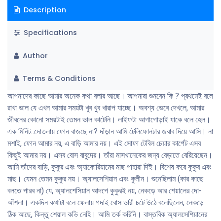
Description
Specifications
Author
Terms & Conditions
আপনাদের কাছে আমার অনেক কথা বলার আছে। আপনারা শুনবেন কি ? প্রথমেই বলে
রাখা ভাল যে এখন আমার সময়টা খুব খুব খারাপ যাচ্ছে। অবশ্য ভেবে দেখলে, আমার
জীবনের কোনাে সময়টাই তেমন ভাল কাটেনি। লাইফটা আগাগােড়াই যাকে বলে হেল।
এক মিনিট..দোতলায় ফোন বাজছে না? দাঁড়ান আমি টেলিফোনটার জবাব দিয়ে আসি। না
মশাই, ফোন আমার নয়, এ বাড়ি আমার নয়। এই সােফা টেবিল চেয়ার কার্পেট এসব
কিছুই আমার নয়। এসব বােস বাবুদের। তাঁরা মাসখানেকের জন্য বেড়াতে বেরিয়েছেন।
আমি তাঁদের বাড়ি, কুকুর এবং অ্যাকোরিয়ামের মাছ পাহারা দিই। বিশেষ করে কুকুর এবং
মাছ। যেমন তেমন কুকুর নয়। অ্যালসেশিয়ান এবং কুলীন। শুনেছিলাম (কার কাছে
বলতে পারব না) যে, অ্যালশেসিয়ান আদপে কুকুরই নয়, নেকড়ে আর শেয়ালের দো-
আঁশলা। একদিন কথাটা বলে ফেলায় গদাই বােস ভারী চটে উঠে বলেছিলেন, নেকড়ে
ঠিক আছে, কিন্তু শেয়াল কভি নেহি। আমি তর্ক করিনি। বাস্তবিক অ্যালসেশিয়ানের