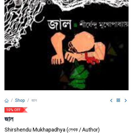
Shop
জাল
10% OFF
জাল
Shirshendu Mukhapadhya
(
লেখক / Author
)