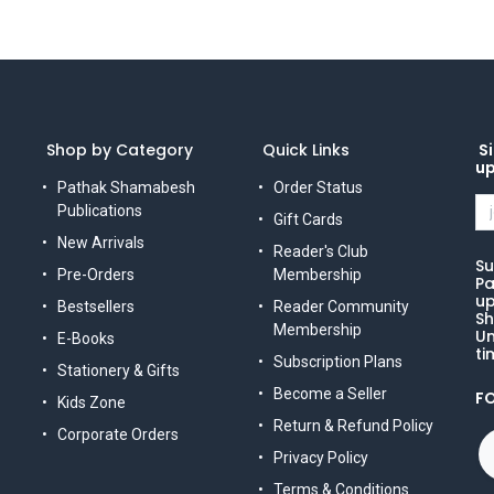
Shop by Category
Quick Links
Si
u
Pathak Shamabesh
Order Status
Publications
Gift Cards
New Arrivals
Reader's Club
Su
Pre-Orders
Membership
Pa
up
Bestsellers
Reader Community
Sh
Membership
Un
E-Books
ti
Subscription Plans
Stationery & Gifts
Become a Seller
F
Kids Zone
Return & Refund Policy
Corporate Orders
Privacy Policy
Terms & Conditions