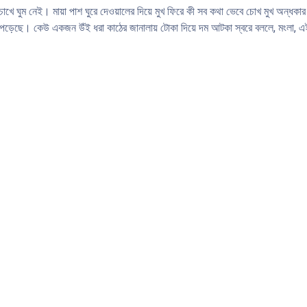
চোখে ঘুম নেই। মায়া পাশ ঘুরে দেওয়ালের দিয়ে মুখ ফিরে কী সব কথা ভেবে চোখ মুখ অন্ধক
িয়ে পড়েছে। কেউ একজন উঁই ধরা কাঠের জানালায় টোকা দিয়ে দম আটকা স্বরে বললে, মংলা, এই