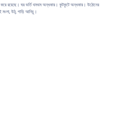
ার করে রয়েছে। ঘর ভর্তি থমথম অন্ধকার। কুটকুটে অন্ধকার। উঠোনের
 মংলা, উঠ্, গাড়ি আনিচু।