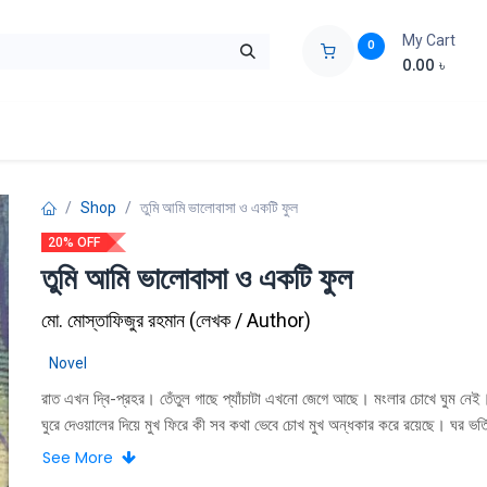
My Cart
0
0.00
৳
ids Zone
Liberation War
Poems
Novel
Buy Books Cost Pric
Shop
তুমি আমি ভালোবাসা ও একটি ফুল
20% OFF
তুমি আমি ভালোবাসা ও একটি ফুল
মো. মোস্তাফিজুর রহমান
(
লেখক / Author
)
Novel
রাত এখন দ্বি-প্রহর। তেঁতুল গাছে প্যাঁচাটা এখনো জেগে আছে। মংলার চোখে ঘুম নেই
ঘুরে দেওয়ালের দিয়ে মুখ ফিরে কী সব কথা ভেবে চোখ মুখ অন্ধকার করে রয়েছে। ঘর ভর্
অন্ধকার। কুটকুটে অন্ধকার। উঠোনের ভাঙ্গা চারির জলে জোসনা দেখা গেল না। ঝিঁঝি 
See More
ক্লান্ত হয়ে ঘুমিয়ে পড়েছে। কেউ একজন উঁই ধরা কাঠের জানালায় টোকা দিয়ে দম আটক