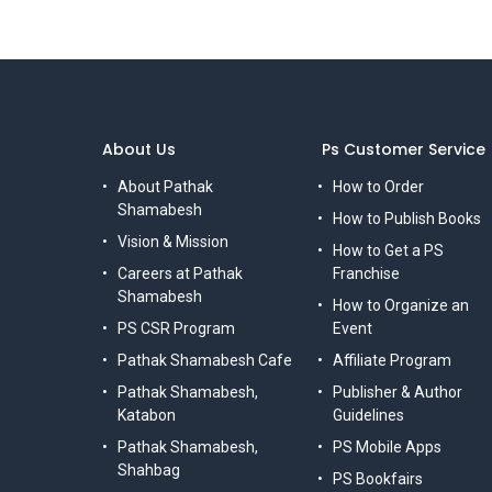
About Us
Ps Customer Service
About Pathak
How to Order
Shamabesh
How to Publish Books
Vision & Mission
How to Get a PS
Careers at Pathak
Franchise
Shamabesh
How to Organize an
PS CSR Program
Event
Pathak Shamabesh Cafe
Affiliate Program
Pathak Shamabesh,
Publisher & Author
Katabon
Guidelines
Pathak Shamabesh,
PS Mobile Apps
Shahbag
PS Bookfairs