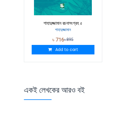
শাহাদুজ্জামান রচনাসংগ্রহ ৫
শাহাদুজ্জামান
৳
716
৳
895
Add to cart
একই লেখকের আরও বই