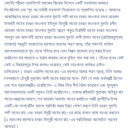
কোর্টের শরীয়ত অ্যাপিলেট ব্যাঞ্চের বিচারক হিসেবে একটি ফয়সালার আকারে
লিখেছিলাম এবং 'সুদ পর তারিখী ফয়সালা' শিরোনামে তা প্রকাশিত হয়েছে। আমাদের
আকাবিরদের মধ্যে হযরত মাওলানা মুফতি শফী সাহেব হযরত মাওলানা যফর আহমাদ
উসমানী সাহেব হযরত মাওলানা ইউসুফ বিন্নুরী সাহেব হযরত মাওলানা মুফতি রশীদ
আহমাদ সাহেব হযরত মাওলানা মুফতি আব্দুশ শাকুর তিরমিযী সাহেব হযরত মাওলানা
শামসুল হক আফগানী সাহেব হযরত মাওলানা মুফতি অলী হাসান সাহেব (রাহিমাহুমুল্লাহু
তাআলা) প্রভৃতি হযরাতদের ব্যাপারে অধমের স্মরণ আছে, তাঁরা সকলেই বর্তমান
ব্যাংকব্যবস্থাকে সুদ থেকে পবিত্র করে এমন বিকল্প ব্যবস্থা চালু করার চিন্তা
করছিলেন যার মাধ্যমে এ হারাম কারবার থেকে মুক্তি লাভ করা যায়। তাঁদের মধ্যে কেউ
কেউ এ বিষয়বস্তুর উপর কলমও ধরেছেন, কেউ তার জন্য কার্যকর চেষ্টাও
চালিয়েছেন। হযরত ওয়ালিদ সাহেব রাহ.-এর ব্যাপারে আমার স্মরণ আছে, তিনি আমার
শৈশবকালে চৌধুরী মুহাম্মাদ আলী সাহেব মরহুমের সাথে- যিনি সে সময় অর্থমন্ত্রী ছিলেন
এবং পরে প্রধানমন্ত্রীও হয়েছিলেন- এ বিষয় নিয়ে দীর্ঘ বৈঠক করেছেন এবং সুদমুক্ত
ব্যাংকব্যবস্থার একটি নমুনাও তৈরি করেছিলেন। তারপর রাষ্ট্রপতি মুহাম্মাদ আইয়ুব খান
সাহেব মরহুমের আমলে শেখ আহমাদ আরশাদ সাহেব করাচিতে শরয়ী মূলনীতির উপর
একটি কো-অপারেটিভ ব্যাংক প্রতিষ্ঠা করার ইচ্ছা পোষণ করলে তিনি হযরত মুফতি
শফী সাহেব রাহ. এবং হযরত বিনুরী সাহেব রাহ.-এর কাছে ঘনঘন আসা যাওয়া করতেন
(এ ব্যাংকের ব্যাপারে হযরত বিন্নুরী সাহেব রাহ.-এর প্রতিক্রিয়া আলোচিত গ্রন্থে
আসছে)।