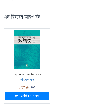
এই বিষয়ের আরও বই
শাহাদুজ্জামান রচনাসংগ্রহ ৫
শাহাদুজ্জামান
৳
716
৳
895
Add to cart