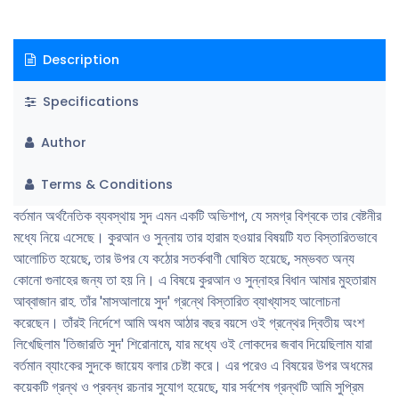
তাঁরা সকলেই বর্তমান ব্যাংকব্যবস্থাকে সুদ থেকে পবিত্র করে এমন বিকল্প ব্যবস্থা চালু
করার চিন্তা করছিলেন যার মাধ্যমে এ হারাম কারবার থেকে মুক্তি লাভ করা যায়। তাঁদের
Description
মধ্যে কেউ কেউ এ বিষয়বস্তুর উপর কলমও ধরেছেন, কেউ তার জন্য কার্যকর চেষ্টাও
চালিয়েছেন। হযরত ওয়ালিদ সাহেব রাহ.-এর ব্যাপারে আমার স্মরণ আছে, তিনি আমার
Specifications
শৈশবকালে চৌধুরী মুহাম্মাদ আলী সাহেব মরহুমের সাথে- যিনি সে সময় অর্থমন্ত্রী ছিলেন
এবং পরে প্রধানমন্ত্রীও হয়েছিলেন- এ বিষয় নিয়ে দীর্ঘ বৈঠক করেছেন এবং সুদমুক্ত
Author
ব্যাংকব্যবস্থার একটি নমুনাও তৈরি করেছিলেন। তারপর রাষ্ট্রপতি মুহাম্মাদ আইয়ুব খান
সাহেব মরহুমের আমলে শেখ আহমাদ আরশাদ সাহেব করাচিতে শরয়ী মূলনীতির উপর একটি
Terms & Conditions
কো-অপারেটিভ ব্যাংক প্রতিষ্ঠা করার ইচ্ছা পোষণ করলে তিনি হযরত মুফতি শফী সাহেব
রাহ. এবং হযরত বিনুরী সাহেব রাহ.-এর কাছে ঘনঘন আসা যাওয়া করতেন (এ ব্যাংকের
বর্তমান অর্থনৈতিক ব্যবস্থায় সুদ এমন একটি অভিশাপ, যে সমগ্র বিশ্বকে তার বেষ্টনীর
ব্যাপারে হযরত বিন্নুরী সাহেব রাহ.-এর প্রতিক্রিয়া আলোচিত গ্রন্থে আসছে)।
মধ্যে নিয়ে এসেছে। কুরআন ও সুন্নায় তার হারাম হওয়ার বিষয়টি যত বিস্তারিতভাবে
আলোচিত হয়েছে, তার উপর যে কঠোর সতর্কবাণী ঘোষিত হয়েছে, সম্ভবত অন্য
কোনো গুনাহের জন্য তা হয় নি। এ বিষয়ে কুরআন ও সুন্নাহর বিধান আমার মুহতারাম
আব্বাজান রাহ. তাঁর 'মাসআলায়ে সুদ' গ্রন্থে বিস্তারিত ব্যাখ্যাসহ আলোচনা
করেছেন। তাঁরই নির্দেশে আমি অধম আঠার বছর বয়সে ওই গ্রন্থের দ্বিতীয় অংশ
লিখেছিলাম 'তিজারতি সুদ' শিরোনামে, যার মধ্যে ওই লোকদের জবাব দিয়েছিলাম যারা
বর্তমান ব্যাংকের সুদকে জায়েয বলার চেষ্টা করে। এর পরেও এ বিষয়ের উপর অধমের
কয়েকটি গ্রন্থ ও প্রবন্ধ রচনার সুযোগ হয়েছে, যার সর্বশেষ গ্রন্থটি আমি সুপ্রিম