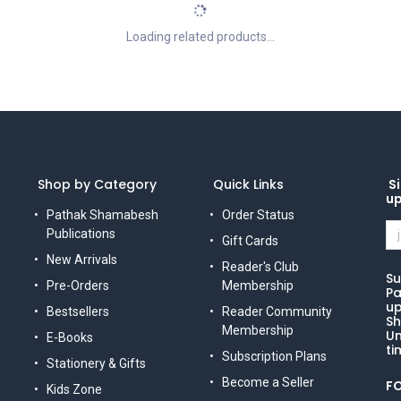
Loading related products...
Shop by Category
Quick Links
Si
u
Pathak Shamabesh
Order Status
Publications
Gift Cards
New Arrivals
Reader's Club
Su
Pre-Orders
Membership
Pa
up
Bestsellers
Reader Community
Sh
Membership
Un
E-Books
ti
Subscription Plans
Stationery & Gifts
Become a Seller
F
Kids Zone