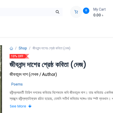
My Cart
0
0.00
৳
ids Zone
Liberation War
Poems
Novel
Buy Books Cost Pric
Shop
জীবনান্ন্দ দাশের শ্রেষ্ঠ কবিতা (দেজ)
10% OFF
জীবনান্ন্দ দাশের শ্রেষ্ঠ কবিতা (দেজ)
জীবনানন্দ দাশ
(
লেখক / Author
)
Poems
রবীন্দ্রপরবর্তী তিরিশ দশকের কবিতার বিশেষতম কবি জীবনানন্দ দাশ। তার কবিতায় একদি
স্বচ্ছন্দ রবীন্দ্ৰব্যতিক্রম রচিত হয়েছে, তেমনি সতীর্থ কবিতার সঙ্গেও তার স্পষ্ট ব্যবধান।
কাল-বিষয়ের স্থানে তিনি বলেন আবহমান এবং সদ্য-স্ফুটিত পৃথিবী ও জীবনের কথা। বল
See More
অনুদ্দেশপ্রয়াণী পাখি ফিরে এসেছে তার কাব্যে মৃত্তিকালগ্ন হয়ে, তৃণাঙ্কুরের মতাে মৃত্তিক