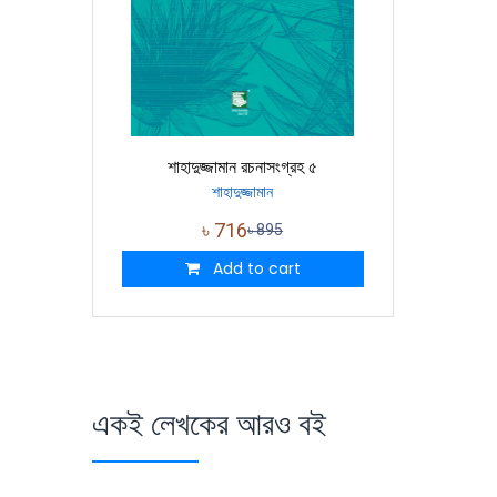
শাহাদুজ্জামান রচনাসংগ্রহ ৫
শাহাদুজ্জামান
৳
716
৳
895
Add to cart
একই লেখকের আরও বই