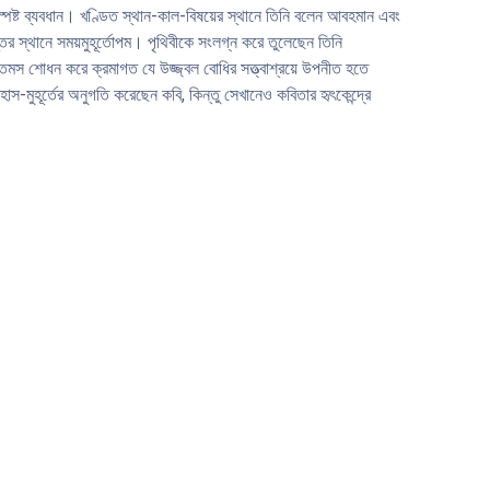
র স্পষ্ট ব্যবধান। খণ্ডিত স্থান-কাল-বিষয়ের স্থানে তিনি বলেন আবহমান এবং
্তের স্থানে সময়মুহূর্তোপম। পৃথিবীকে সংলগ্ন করে তুলেছেন তিনি
ত তমস শােধন করে ক্রমাগত যে উজ্জ্বল বােধির সত্ত্বাশ্রয়ে উপনীত হতে
স-মুহূর্তের অনুগতি করেছেন কবি, কিন্তু সেখানেও কবিতার হৃৎকেন্দ্রে