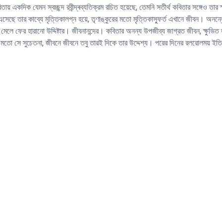
তায় একদিক যেমন স্বচ্ছন্দ রবীন্দ্ৰব্যতিক্রম রচিত হয়েছে, তেমনি সতীর্থ কবিতার সঙ্গেও তা
এসেছে তার কাব্যে মৃত্তিকালগ্ন হয়ে, তৃণাঙ্কুরের মতাে মৃত্তিকাস্ফুর্ত এখানে জীবন। অনন
েখা মেলে ফের হারানাে উদ্দিষ্টার। জীবনানন্দের। কবিতার অনন্য উপজীব্য জাগ্রত জীবন, ক্ষুভি
 মতাে সে সুচেতনা, জীবনে জীবনে তবু তারই দিকে তার উদ্দেশ্য। পরের দিনের রলরােলময় ইতিহা