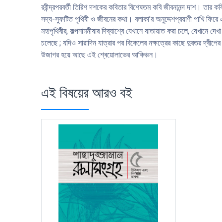
রবীন্দ্রপরবর্তী তিরিশ দশকের কবিতার বিশেষতম কবি জীবনানন্দ দাশ। তার কবি
সদ্য-স্ফুটিত পৃথিবী ও জীবনের কথা। বলাকা’র অনুদ্দেশপ্রয়াণী পাখি ফিরে 
মহাপৃথিবীর, কল্পনামনীষার দিব্যাশ্বে যেখানে যাতায়াত করা চলে, যেখানে দ
চলেছে ; যদিও সারাদিন যাত্রার পর বিকেলের নক্ষত্রের কাছে দুরতর দ্বীপের
উজাগর হয়ে আছে এই শ্ৰেয়ােলাভের আকিঞ্চন।
এই বিষয়ের আরও বই