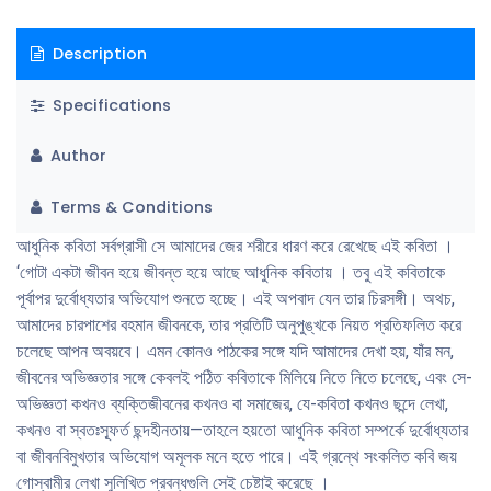
Description
Specifications
Author
Terms & Conditions
আধুনিক কবিতা সর্বগ্রাসী সে আমাদের জের শরীরে ধারণ করে রেখেছে এই কবিতা ।
‘গোটা একটা জীবন হয়ে জীবন্ত হয়ে আছে আধুনিক কবিতায় । তবু এই কবিতাকে
পূর্বাপর দুর্বোধ্যতার অভিযোগ শুনতে হচ্ছে। এই অপবাদ যেন তার চিরসঙ্গী। অথচ,
আমাদের চারপাশের বহমান জীবনকে, তার প্রতিটি অনুপুঙ্খকে নিয়ত প্রতিফলিত করে
চলেছে আপন অবয়বে। এমন কোনও পাঠকের সঙ্গে যদি আমাদের দেখা হয়, যাঁর মন,
জীবনের অভিজ্ঞতার সঙ্গে কেবলই পঠিত কবিতাকে মিলিয়ে নিতে নিতে চলেছে, এবং সে-
অভিজ্ঞতা কখনও ব্যক্তিজীবনের কখনও বা সমাজের, যে-কবিতা কখনও ছন্দে লেখা,
কখনও বা স্বতঃস্ফূর্ত ছন্দহীনতায়—তাহলে হয়তো আধুনিক কবিতা সম্পর্কে দুর্বোধ্যতার
বা জীবনবিমুখতার অভিযোগ অমূলক মনে হতে পারে। এই গ্রন্থে সংকলিত কবি জয়
গোস্বামীর লেখা সুলিখিত প্রবন্ধগুলি সেই চেষ্টাই করেছে ।