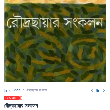
Shop
রৌদ্রছায়ার সংকলন
10% OFF
রৌদ্রছায়ার সংকলন