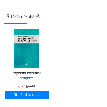
এই বিষয়ের আরও বই
শাহাদুজ্জামান রচনাসংগ্রহ ৫
শাহাদুজ্জামান
৳
716
৳
895
Add to cart