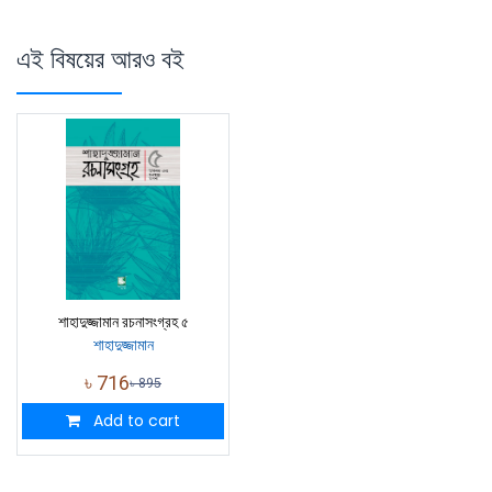
এই বিষয়ের আরও বই
শাহাদুজ্জামান রচনাসংগ্রহ ৫
শাহাদুজ্জামান
৳
716
৳
895
Add to cart