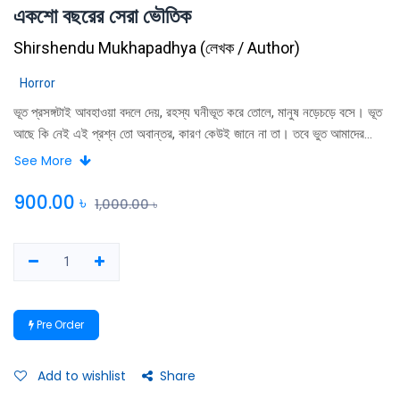
একশো বছরের সেরা ভৌতিক
Shirshendu Mukhapadhya
(
লেখক / Author
)
Horror
ভূত প্রসঙ্গটাই আবহাওয়া বদলে দেয়, রহস্য ঘনীভূত করে তোলে, মানুষ নড়েচড়ে বসে। ভূত
আছে কি নেই এই প্রশ্ন তো অবান্তর, কারণ কেউই জানে না তা। তবে ভুত আমাদের
প্রিয় বিষয় ভূত এবং ভৌত পরিমণ্ডল আমাদের জীবনের ধরাবাঁধা সীমানাকে প্রসারিত করে
See More
দেয়। ভূত মানে শুধু ভয় নয়, মজা, কল্পনার চিন্তার এবং অবশ্যই এক প্রয়োজনীয়
অসঙ্গতি। রূপকথা, কল্পবিজ্ঞান বা নননেন্স ভার্সে যেমন লোকে যুক্তি-বিজ্ঞান খুঁজতে যায় না,
900.00
৳
1,000.00
৳
তেমনি ভূতের গল্পেরও কিছু অধিকার আছে। এই সংকলনটি অনেকগুলো মাথা এক হয়ে
তবেই করেছে। ওই মাথাগুলির একটি আমার। সম্পাদকের অনেক দোষ, তবু বলি দোষগুলো
ধরতে পারলে সংশোধন করা যাবে।
Pre Order
Add to wishlist
Share