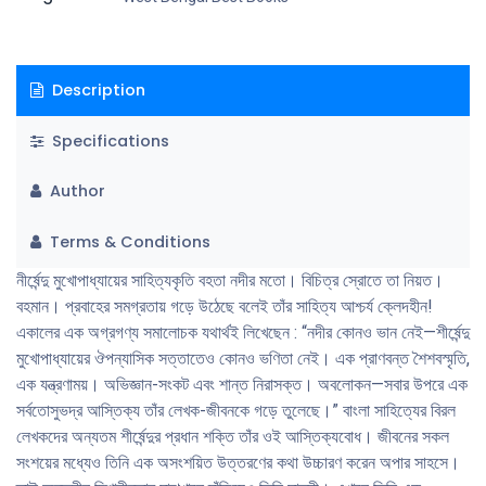
উপন্যাসকে নিয়ে গেছে শিল্পিত উত্তরণের পথে। তাঁর সৃষ্ট চরিত্ররা জানে, তাঁরা। জন্ম থেকে
বহন করছে মৃত্যুবীজ। এক অবধারিত। অন্ধকার সত্ত্বেও কোনও বৈমুখ্য বা বিরূপতা।
তাদের জীবনযাপনের ছন্দকে ভেঙে দিতে পারেনি। শৈলী ও নির্মিতিতে শীর্ষেন্দুর আত্মস্থ অথচ
অনাসক্ত ভঙ্গি এবং বীক্ষণ বাংলা কথাসাহিত্যে অন্য মাত্রা সংযােজন করেছে। দীর্ঘ
Description
প্রতীক্ষার পর প্রকাশিত হচ্ছে লেখকের দশটি উপন্যাস। এই সংকলনে আছে বিভিন্ন
সময়ে লেখা এই উপন্যাসগুলি : দিন যায়, বাসস্টপে কেউ নেই, আশ্চর্য ভ্রমণ, লাল নীল
Specifications
মানুষ, নীলু হাজরার হত্যারহস্য, ঘরজামাই, জীবনপাত্র, বাঘু মান্নার বরাত, অসুখের পরে
Author
এবং ঋণ।
Terms & Conditions
নীর্ষেন্দু মুখােপাধ্যায়ের সাহিত্যকৃতি বহতা নদীর মতাে। বিচিত্র স্রোতে তা নিয়ত।
বহমান। প্রবাহের সমগ্রতায় গড়ে উঠেছে বলেই তাঁর সাহিত্য আশ্চর্য ক্লেদহীন!
একালের এক অগ্রগণ্য সমালােচক যথার্থই লিখেছেন : “নদীর কোনও ভান নেই—শীর্ষেন্দু
মুখােপাধ্যায়ের ঔপন্যাসিক সত্তাতেও কোনও ভণিতা নেই। এক প্রাণবন্ত শৈশবস্মৃতি,
এক যন্ত্রণাময়। অভিজ্ঞান-সংকট এবং শান্ত নিরাসক্ত। অবলােকন—সবার উপরে এক
সর্বতােসুভদ্র আস্তিক্য তাঁর লেখক-জীবনকে গড়ে তুলেছে।” বাংলা সাহিত্যের বিরল
লেখকদের অন্যতম শীর্ষেন্দুর প্রধান শক্তি তাঁর ওই আস্তিক্যবােধ। জীবনের সকল
সংশয়ের মধ্যেও তিনি এক অসংশয়িত উত্তরণের কথা উচ্চারণ করেন অপার সাহসে।