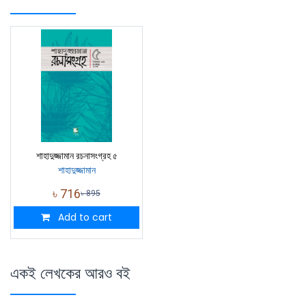
শাহাদুজ্জামান রচনাসংগ্রহ ৫
শাহাদুজ্জামান
৳
716
৳
895
Add to cart
একই লেখকের আরও বই