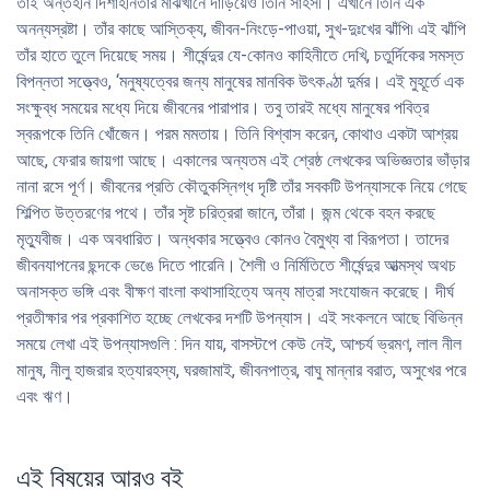
তাই অন্তহীন দিশাহীনতার মাঝখানে দাঁড়িয়েও তিনি সাহসী। এখানে তিনি এক
অনন্যস্রষ্টা। তাঁর কাছে আস্তিক্য, জীবন-নিংড়ে-পাওয়া, সুখ-দুঃখের ঝাঁপি৷ এই ঝাঁপি
তাঁর হাতে তুলে দিয়েছে সময়। শীর্ষেন্দুর যে-কোনও কাহিনীতে দেখি, চতুর্দিকের সমস্ত
বিপন্নতা সত্ত্বেও, ‘মনুষ্যত্বের জন্য মানুষের মানবিক উৎকণ্ঠা দুর্মর। এই মুহূর্তে এক
সংক্ষুব্ধ সময়ের মধ্যে দিয়ে জীবনের পারাপার। তবু তারই মধ্যে মানুষের পবিত্র
স্বরূপকে তিনি খোঁজেন। পরম মমতায়। তিনি বিশ্বাস করেন, কোথাও একটা আশ্রয়
আছে, ফেরার জায়গা আছে। একালের অন্যতম এই শ্রেষ্ঠ লেখকের অভিজ্ঞতার ভাঁড়ার
নানা রসে পূর্ণ। জীবনের প্রতি কৌতুকস্নিগ্ধ দৃষ্টি তাঁর সবকটি উপন্যাসকে নিয়ে গেছে
শিল্পিত উত্তরণের পথে। তাঁর সৃষ্ট চরিত্ররা জানে, তাঁরা। জন্ম থেকে বহন করছে
মৃত্যুবীজ। এক অবধারিত। অন্ধকার সত্ত্বেও কোনও বৈমুখ্য বা বিরূপতা। তাদের
জীবনযাপনের ছন্দকে ভেঙে দিতে পারেনি। শৈলী ও নির্মিতিতে শীর্ষেন্দুর আত্মস্থ অথচ
অনাসক্ত ভঙ্গি এবং বীক্ষণ বাংলা কথাসাহিত্যে অন্য মাত্রা সংযােজন করেছে। দীর্ঘ
প্রতীক্ষার পর প্রকাশিত হচ্ছে লেখকের দশটি উপন্যাস। এই সংকলনে আছে বিভিন্ন
সময়ে লেখা এই উপন্যাসগুলি : দিন যায়, বাসস্টপে কেউ নেই, আশ্চর্য ভ্রমণ, লাল নীল
মানুষ, নীলু হাজরার হত্যারহস্য, ঘরজামাই, জীবনপাত্র, বাঘু মান্নার বরাত, অসুখের পরে
এবং ঋণ।
এই বিষয়ের আরও বই