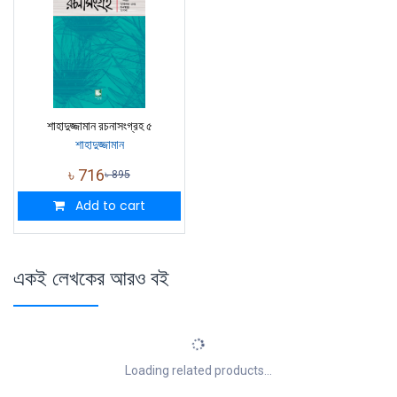
শাহাদুজ্জামান রচনাসংগ্রহ ৫
শাহাদুজ্জামান
৳
716
৳
895
Add to cart
একই লেখকের আরও বই
Loading related products...