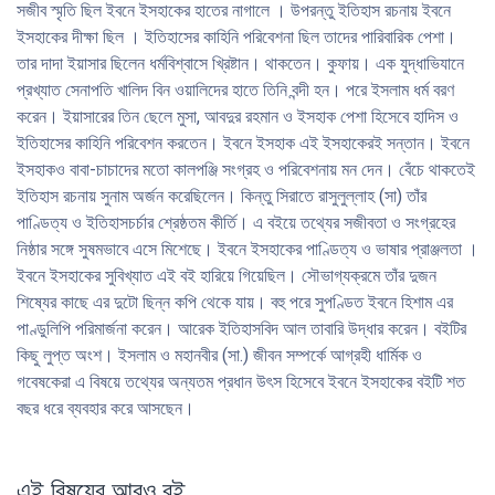
সজীব স্মৃতি ছিল ইবনে ইসহাকের হাতের নাগালে । উপরন্তু ইতিহাস রচনায় ইবনে
ইসহাকের দীক্ষা ছিল । ইতিহাসের কাহিনি পরিবেশনা ছিল তাদের পারিবারিক পেশা।
তার দাদা ইয়াসার ছিলেন ধর্মবিশ্বাসে খ্রিষ্টান। থাকতেন। কুফায়। এক যুদ্ধাভিযানে
প্রখ্যাত সেনাপতি খালিদ বিন ওয়ালিদের হাতে তিনি বন্দী হন। পরে ইসলাম ধর্ম বরণ
করেন। ইয়াসারের তিন ছেলে মুসা, আবদুর রহমান ও ইসহাক পেশা হিসেবে হাদিস ও
ইতিহাসের কাহিনি পরিবেশন করতেন। ইবনে ইসহাক এই ইসহাকেরই সন্তান। ইবনে
ইসহাকও বাবা-চাচাদের মতো কালপঞ্জি সংগ্রহ ও পরিবেশনায় মন দেন। বেঁচে থাকতেই
ইতিহাস রচনায় সুনাম অর্জন করেছিলেন। কিন্তু সিরাতে রাসুলুল্লাহ (সা) তাঁর
পাণ্ডিত্য ও ইতিহাসচর্চার শ্রেষ্ঠতম কীর্তি। এ বইয়ে তথ্যের সজীবতা ও সংগ্রহের
নিষ্ঠার সঙ্গে সুষমভাবে এসে মিশেছে। ইবনে ইসহাকের পাণ্ডিত্য ও ভাষার প্রাঞ্জলতা ।
ইবনে ইসহাকের সুবিখ্যাত এই বই হারিয়ে গিয়েছিল। সৌভাগ্যক্রমে তাঁর দুজন
শিষ্যের কাছে এর দুটাে ছিন্ন কপি থেকে যায়। বহু পরে সুপণ্ডিত ইবনে হিশাম এর
পাণ্ডুলিপি পরিমার্জনা করেন। আরেক ইতিহাসবিদ আল তাবারি উদ্ধার করেন। বইটির
কিছু লুপ্ত অংশ। ইসলাম ও মহানবীর (সা.) জীবন সম্পর্কে আগ্রহী ধাৰ্মিক ও
গবেষকেরা এ বিষয়ে তথ্যের অন্যতম প্রধান উৎস হিসেবে ইবনে ইসহাকের বইটি শত
বছর ধরে ব্যবহার করে আসছেন।
এই বিষয়ের আরও বই