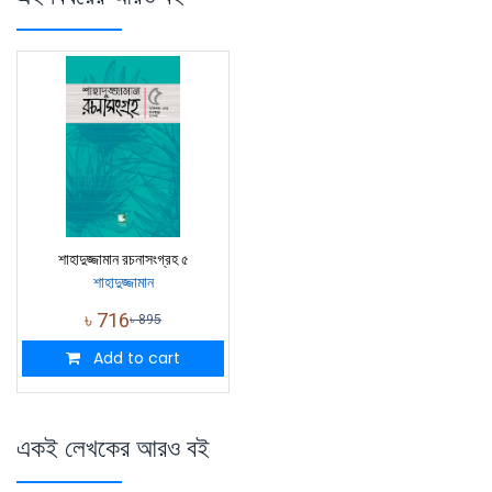
শাহাদুজ্জামান রচনাসংগ্রহ ৫
শাহাদুজ্জামান
৳
716
৳
895
Add to cart
একই লেখকের আরও বই