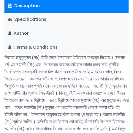
Description
সংগ্রহ ও পরিবেশনায় মন দেন। বেঁচে থাকতেই ইতিহাস রচনায় সুনাম অর্জন করেছিলেন।
কিন্তু সিরাতে রাসুলুল্লাহ (সা) তাঁর পাণ্ডিত্য ও ইতিহাসচর্চার শ্রেষ্ঠতম কীর্তি। এ বইয়ে
Specifications
তথ্যের সজীবতা ও সংগ্রহের নিষ্ঠার সঙ্গে সুষমভাবে এসে মিশেছে। ইবনে ইসহাকের
পাণ্ডিত্য ও ভাষার প্রাঞ্জলতা । ইবনে ইসহাকের সুবিখ্যাত এই বই হারিয়ে গিয়েছিল।
Author
সৌভাগ্যক্রমে তাঁর দুজন শিষ্যের কাছে এর দুটাে ছিন্ন কপি থেকে যায়। বহু পরে
সুপণ্ডিত ইবনে হিশাম এর পাণ্ডুলিপি পরিমার্জনা করেন। আরেক ইতিহাসবিদ আল তাবারি
Terms & Conditions
উদ্ধার করেন। বইটির কিছু লুপ্ত অংশ। ইসলাম ও মহানবীর (সা.) জীবন সম্পর্কে আগ্রহী
ধাৰ্মিক ও গবেষকেরা এ বিষয়ে তথ্যের অন্যতম প্রধান উৎস হিসেবে ইবনে ইসহাকের বইটি
সিরাতে রাসুলুল্লাহ (সাঃ) বইটি ইবনে ইসহাককে ইতিহাসে অমরত্ব দিয়েছে। ইসলাম
শত বছর ধরে ব্যবহার করে আসছেন।
ধর্ম, এর মহানবী (সা.) এবং সে সময়ের আরবের ইতিহাস জানার জন্য সারা পৃথিবীর
নিবেদিতপ্ৰাণ ধর্মানুসারী থেকে নিষ্ঠাবান গবেষক পর্যন্ত সবাই এ বইয়ের কাছে ফিরে
ফিরে এসেছেন। অসংখ্য ধর্মীয় ও গবেষণাগ্রন্থের মধ্য দিয়ে নানা ভাষায় এ বইয়ের
উদ্ধৃতি ও বিশ্লেষণ পৃথিবীর কোনায় কোনায় ছড়িয়ে পড়েছে। মহানবী (সা.) মৃত্যুর পর
লেখা এটিই তাঁর প্রথম বিশদ জীবনী। কিন্তু বইটি আরও নানা কারণে অনন্য। ইবনে
ইসহাকের জন্ম ৭০৪ খ্রিষ্টাব্দে। ৬৩২ খ্রিষ্টাব্দে হজরত মুহাম্মদ (সা.)-এর মৃত্যুর ৭২ বছর
পরে। অর্থাৎ মহানবীর (সা.) মৃত্যুর এক শতাব্দীর কাছাকাছি কোনাে সময়ে তাঁর এই
জীবনী রচিত হয়। ইসলামের অভু্যদয়ের ঘটনা তখনাে খুব দূরের নয়। আরবে মহানবীর
(সা.) স্মৃতিও সজীব । ধৰ্মচর্চার অংশ হিসেবে তাে বটেই, জীবনচর্চার উপাদান হিসেবেও।
মহানবীর (সা.) স্মৃতির উত্তরাধিকারীদেরও অনেকে গত হয়েছেন কি হননি। এই বিপুল