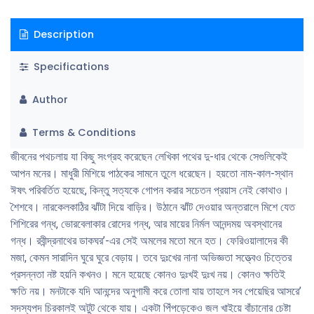
Description
Specifications
Author
Terms & Conditions
জীবনের পথচলায় যা কিছু সংগ্রহ করেছেন লেখিকা পথের দু-ধার থেকে সেগুলিকেই
আপন মনের। মাধুরী মিশিয়ে পাঠকের সামনে তুলে ধরেছেন। হয়তাে নাম-কাল-স্থান
ঈষৎ পরিবর্তিত হয়েছে, কিন্তু সত্যকে গােপন করার সচেতন প্রয়াস নেই কোথাও।
শৈশবে। নারকেলকাঠির ঝাঁটা দিয়ে বাড়ির। উঠানে ঝাঁট দেওয়ার অন্তরালে মিশে যেত
শিশিরের গন্ধ, ভােরবেলাকার রােদের গন্ধ, আর মায়ের নির্মল আনন্দময় অবস্থানের
গন্ধ। রবীন্দ্রনাথের ডাকঘর’-এর সেই অমলের মতাে মনে হত। ফেরিওয়ালাদের কী
মজা, কেমন সারাদিন ঘুরে ঘুরে বেড়ায়। তবে দুঃখের নানা অভিজ্ঞতা সত্ত্বেও চিত্তের
প্রসন্নতা নষ্ট হয়নি কখনও। মনে হয়েছে কোনও দুঃখই দুঃখ নয়। কোনও ক্ষতিই
ক্ষতি নয়। মনটাকে যদি আনন্দের অনুগামী করে তােলা যায় তাহলে সব পেয়েছির আসরে’
সদস্যপদ চিরকালই অটুট থেকে যায়। একটা পিঁপড়েকেও জল খাইয়ে বাঁচানাের চেষ্টা