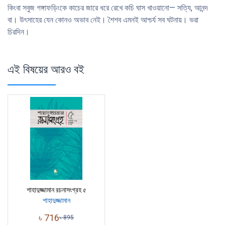
কিংবা সবুজ গঙ্গাফড়িংকে কাচের জারে ধরে রেখে কচি ঘাস খাওয়ানাে— সত্যি, আনন্দ
বা। উৎসাহের যেন কোনও অভাব নেই। শৈশব এমনই আশ্চর্য সব ঘটনায়। ভরা
চিরদিন।
এই বিষয়ের আরও বই
শাহাদুজ্জামান রচনাসংগ্রহ ৫
শাহাদুজ্জামান
৳
716
৳
895