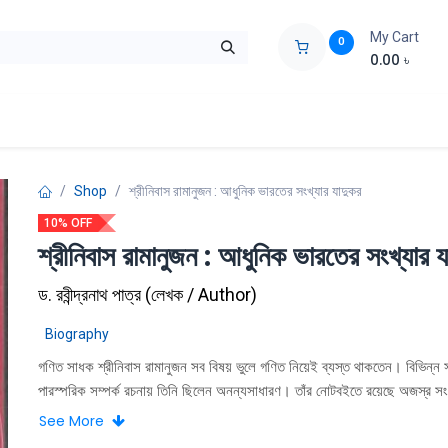
My Cart
0
0.00
৳
ids Zone
Liberation War
Poems
Novel
Buy Books Cost Pric
Shop
শ্রীনিবাস রামানুজন : আধুনিক ভারতের সংখ্যার যাদুকর
10% OFF
শ্রীনিবাস রামানুজন : আধুনিক ভারতের সংখ্যার য
ড. রবীন্দ্রনাথ পাত্র
(
লেখক / Author
)
Biography
গণিত সাধক শ্রীনিবাস রামানুজন সব বিষয় ভুলে গণিত নিয়েই ব্যস্ত থাকতেন। বিভিন্ন স
পারস্পরিক সম্পর্ক রচনায় তিনি ছিলেন অনন্যসাধারণ। তাঁর নোটবইতে রয়েছে অজস্র সং
উদাহরণ। সংখ্যার জাদুকর নিজের খেয়ালে অদ্ভুত সব খেলা খেলেছেন। তাঁর ম্যাজিক বর্গ
See More
গণিত বিনোদন-এর চমৎকার উদাহরণ, শ্রীনিবাস রামানুজনের জীবনের কিছু ঘটনা এবং গণি