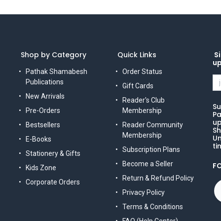
Shop by Category
Quick Links
Si
u
Pathak Shamabesh
Order Status
Publications
Gift Cards
New Arrivals
Reader's Club
Su
Pre-Orders
Membership
Pa
up
Bestsellers
Reader Community
Sh
Membership
Un
E-Books
ti
Subscription Plans
Stationery & Gifts
Become a Seller
F
Kids Zone
Return & Refund Policy
Corporate Orders
Privacy Policy
Terms & Conditions