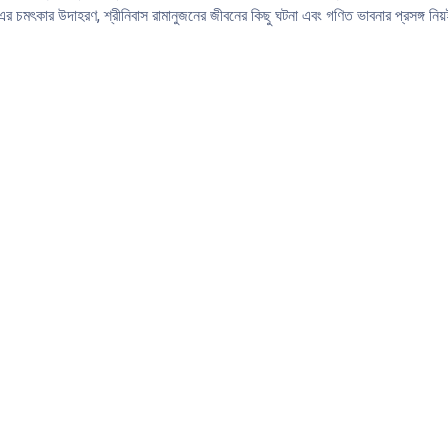
এর চমৎকার উদাহরণ, শ্রীনিবাস রামানুজনের জীবনের কিছু ঘটনা এবং গণিত ভাবনার প্রসঙ্গ নিয