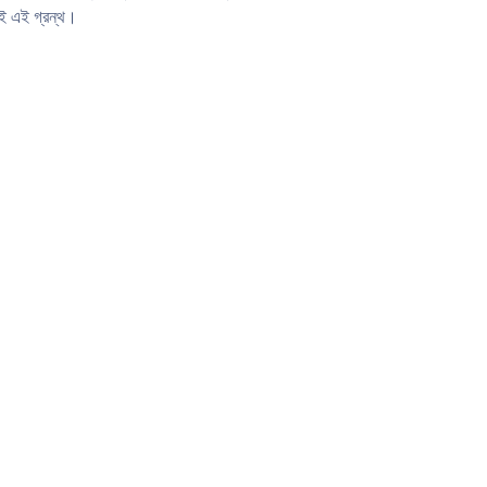
়ই এই গ্রন্থ।