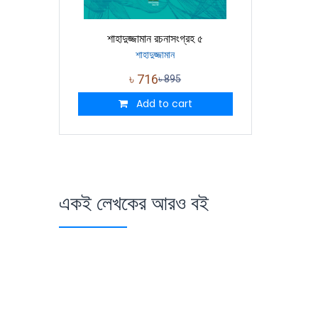
শাহাদুজ্জামান রচনাসংগ্রহ ৫
শাহাদুজ্জামান
৳
716
৳
895
Add to cart
একই লেখকের আরও বই