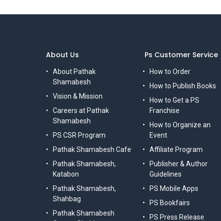
About Us
Ps Customer Service
About Pathak
How to Order
Shamabesh
How to Publish Books
Vision & Mission
How to Get a PS
Careers at Pathak
Franchise
Shamabesh
How to Organize an
PS CSR Program
Event
Pathak Shamabesh Cafe
Affiliate Program
Pathak Shamabesh,
Publisher & Author
Katabon
Guidelines
Pathak Shamabesh,
PS Mobile Apps
Shahbag
PS Bookfairs
Pathak Shamabesh
PS Press Release