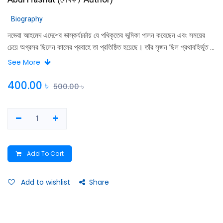
Biography
নভেরা আহমেদ এদেশের ভাস্কর্যচর্চায় যে পথিকৃতের ভূমিকা পালন করেছেন এবং সময়ের
চেয়ে অগ্রসর ছিলেন কালের প্রবাহে তা প্রতিষ্ঠিত হয়েছে। তাঁর সৃজন ছিল প্রথাবহির্ভূত ও
আধুনিক বোধে উজ্জ্বল। নভেরার সৃষ্টিগুচ্ছে মূর্ত হয়েছে সমকালীন সংকট, মানুষের
See More
মর্মযাতনা এবং মানুষের বিচ্ছিন্নতাবোধ। তাঁর সৃজন নিয়ে নানাজনে বিভিন্ন সময়ে
লিখেছেন। সেইসব লেখারই নির্বাচিত সংকলন নভেরা আহমেদ।
400.00
৳
500.00
৳
Add To Cart
Add to wishlist
Share