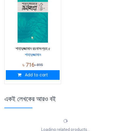
শাহাদুজ্জামান রচনাসংগ্রহ ৫
শাহাদুজ্জামান
৳
716
৳
895
Add to cart
একই লেখকের আরও বই
Loading related products...