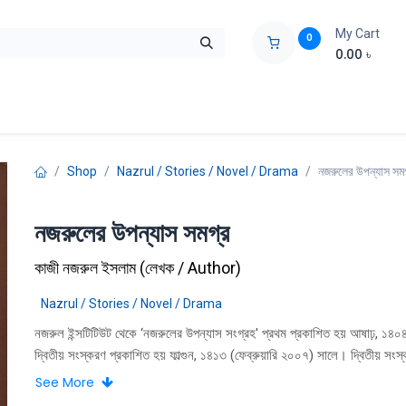
My Cart
0
0.00
৳
ids Zone
Liberation War
Poems
Novel
Buy Books Cost Pric
Shop
Nazrul / Stories / Novel / Drama
নজরুলের উপন্যাস সম
নজরুলের উপন্যাস সমগ্র
কাজী নজরুল ইসলাম
(
লেখক / Author
)
Nazrul / Stories / Novel / Drama
নজরুল ইন্সটিটিউট থেকে ‘নজরুলের উপন্যাস সংগ্রহ' প্রথম প্রকাশিত হয় আষাঢ়, ১৪০৪
দ্বিতীয় সংস্করণ প্রকাশিত হয় ফাল্গুন, ১৪১৩ (ফেব্রুয়ারি ২০০৭) সালে। দ্বিতীয় সং
ইতােমধ্যে নিঃশেষ হয়ে গেছে। এবারে আমরা বের করছি নজরুলের উপন্যাস সমগ্র' নাম
See More
নজরুলের তিনটি উপন্যাসই আমরা পেয়েছি। বাঁধন-হারা' ১৩৩৪ শ্রাবণ মাসে গ্রন্থাকারে