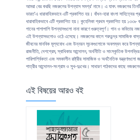
আমরা বের করছি নজরুলের উপন্যাস সমগ্র' নামে। এ যাবৎ নজরুলের তিনটি উ
ভারত'এ ধারাবাহিকভাবে এটি প্রকাশিত হয়। বাঁধন-হারা বাংলা সাহিত্যের প্র
ধারাবাহিকভাবে এটি প্রকাশিত হয়। কুহেলিকা প্রথম প্রকাশিত হয় ১৩৩৮ 
গানের পাশাপাশি উপন্যাসগুলাে নানা কারণে গুরুত্বপূর্ণ। গান ও কবিতায় 
এই উপন্যাসগুলােও ওঠে এসেছে। নজরুলের কালে শরৎচন্দ্র সামাজিক বাস্তবত
জীবনের মানবিক মূল্যবােধ এবং উন্নয়ন সূচকগুলােকে অবলম্বন করে উপন্যাস
রাজনীতি, দেশপ্রেম, স্বাধিকার আন্দোলন, অর্থনীতি ও সাংস্কৃতিক উপলব্ধির ম
পারিপার্শ্বিকতা এবং সমকালীন রাষ্ট্রীয় সামাজিক ও অর্থনৈতিক যন্ত্রণাগ
পাত্রীর আন্দোলন-সংগ্রাম ও সুখ-দুঃখের। সাধারণ পাঠকদের কাছে নজরুলে
এই বিষয়ের আরও বই