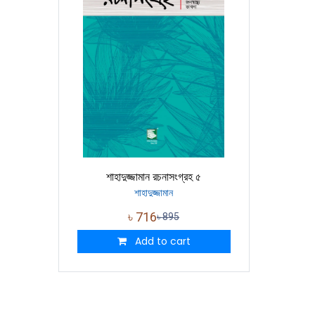
শাহাদুজ্জামান রচনাসংগ্রহ ৫
শাহাদুজ্জামান
৳
716
৳
895
Add to cart