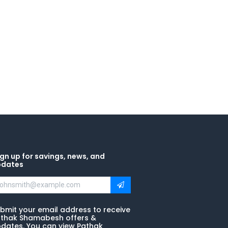
gn up for savings, news, and
pdates
bmit your email address to receive
thak Shamabesh offers &
dates. You can view Pathak