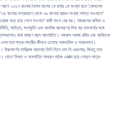
যাসের
 আগে ১৩২৭ বাংলার বৈশাখ মাসের ১ম বর্ষের ১ম সংখ্যা হতে ‘মােসলেম
'৩৪ বাংলার অগ্রহায়ণ থেকে ৩৬ বাংলার ফাল্গুন সংখ্যা পর্যন্ত সওগাতে’
 নওরােজ বন্ধ হয়ে গেলে সওগাত' বাকী অংশ বের হয়। নজরুলের কবিতা ও
ীতি, সাহিত্য, সংস্কৃতি এবং মানবিক জাগরণের দিক বড় তাৎপর্যের সঙ্গে
যাসগুলােও নানা কারণে বহুল আলােচিত। নজরুল সমাজ রাষ্ট্র এবং ব্যক্তিক
-বিরহ এসব তার পাত্র-পাত্রীর জীবনে এসেছে স্বাভাবিক ও সহজভাবে।
্চমার্গের তাত্ত্বিক বক্তব্য তিনি দিতে চান নি এগুলােয়, কিন্তু তার
্ডলকে। তাতে সিক্ত ও অবগাহিত সাধারণ পাঠক একাত্ম হয়ে গেছেন পাত্র-