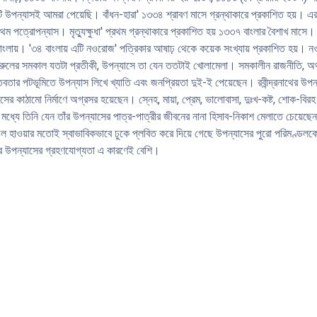
পাত্র-পাত্রীর আন্দোলন-সংগ্রাম ও সুখ-দুঃখের। সাধারণ পাঠকদের কাছে নজরুলের উপন্
পন্যাসই আমরা পেয়েছি। বাঁধন-হারা' ১৩৩৪ শ্রাবণ মাসে গ্রন্থাকারে প্রকাশিত হয়। এর
গ্রহণযােগ্যতা এ কারণেই বেশি।
থম পত্রোপন্যাস। মৃত্যুক্ষুধা' প্রথম গ্রন্থাকারে প্রকাশিত হয় ১৩৩৭ বাংলার বৈশাখ মাসে। 
বাংলায়। '৩৪ বাংলায় এটি নওরােজ' পত্রিকার আষাঢ় থেকে কয়েক সংখ্যায় প্রকাশিত হয়।
নজরুলের সমকাল যতটা প্রতীকী, উপন্যাসে তা যেন ততটাই খােলামেলা। সমকালীন রাজনীতি, অর্থন
ার পটভূমিতে উপন্যাস লিখে খ্যাতি এবং জনপ্রিয়তা দুই-ই পেয়েছেন। রবীন্দ্রনাথের উপন্
ের কাঠামাে নির্মাণে অগ্রসর হয়েছেন। স্নেহ, মায়া, প্রেম, ভালােবাসা, দুঃখ-কষ্ট, শােক
ধ্যে তিনি যেন তাঁর উপন্যাসের পাত্র-পাত্রীর জীবনের নানা হিসাব-নিকাশ মেলাতে চেয়েছেন। উচ
ুলাে জল হাওয়ার মতােই স্বাভাবিকভাবে ঢুকে প্লবিত করে দিয়ে গেছে উপন্যাসের পুরাে পরিমণ
র উপন্যাসের গ্রহণযােগ্যতা এ কারণেই বেশি।