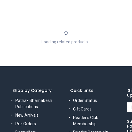
Loading related products...
Shop by Category
Quick Links
Si
u
Pathak Shamabesh
Order Status
Publications
Gift Cards
New Arrivals
Reader's Club
Su
Pre-Orders
Membership
Pa
up