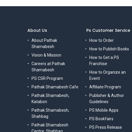
About Us
Ps Customer Service
About Pathak
How to Order
Shamabesh
How to Publish Books
Vision & Mission
How to Get a PS
Careers at Pathak
Franchise
Shamabesh
How to Organize an
PS CSR Program
Event
Pathak Shamabesh Cafe
Affiliate Program
Pathak Shamabesh,
Publisher & Author
Katabon
Guidelines
Pathak Shamabesh,
PS Mobile Apps
Shahbag
PS Bookfairs
Pathak Shamabesh
PS Press Release
Centre, Shahbag