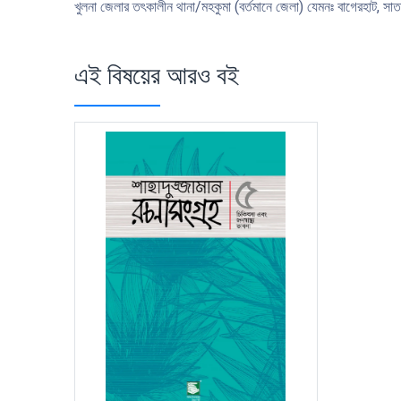
খুলনা জেলার তৎকালীন থানা/মহকুমা (বর্তমানে জেলা) যেমনঃ বাগেরহাট, সাতক্
এই বিষয়ের আরও বই