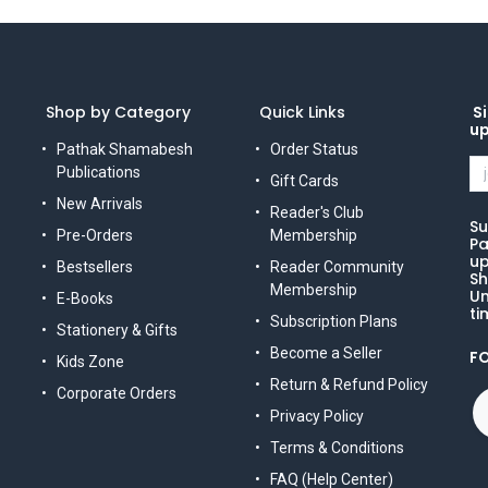
Shop by Category
Quick Links
Si
u
Pathak Shamabesh
Order Status
Publications
Gift Cards
New Arrivals
Reader's Club
Su
Pre-Orders
Membership
Pa
up
Bestsellers
Reader Community
Sh
Membership
Un
E-Books
ti
Subscription Plans
Stationery & Gifts
Become a Seller
F
Kids Zone
Return & Refund Policy
Corporate Orders
Privacy Policy
Terms & Conditions
FAQ (Help Center)