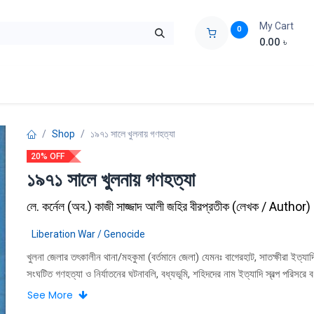
My Cart
0
0.00
৳
ids Zone
Liberation War
Poems
Novel
Buy Books Cost Pric
Shop
১৯৭১ সালে খুলনায় গণহত্যা
20% OFF
১৯৭১ সালে খুলনায় গণহত্যা
লে. কর্নেল (অব.) কাজী সাজ্জাদ আলী জহির বীরপ্রতীক
(
লেখক / Author
)
Liberation War / Genocide
খুলনা জেলার তৎকালীন থানা/মহকুমা (বর্তমানে জেলা) যেমনঃ বাগেরহাট, সাতক্ষীরা ইত্যা
সংঘটিত গণহত্যা ও নির্যাতনের ঘটনাবলি, বধ্যভূমি, শহিদদের নাম ইত্যাদি স্বল্প পরিসরে বর
হয়েছে।
See More