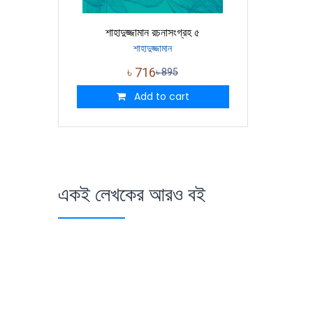
শাহাদুজ্জামান রচনাসংগ্রহ ৫
শাহাদুজ্জামান
৳
716
৳
895
Add to cart
একই লেখকের আরও বই