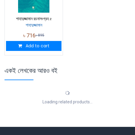
শাহাদুজ্জামান রচনাসংগ্রহ ৫
শাহাদুজ্জামান
৳
716
৳
895
Add to cart
একই লেখকের আরও বই
Loading related products...