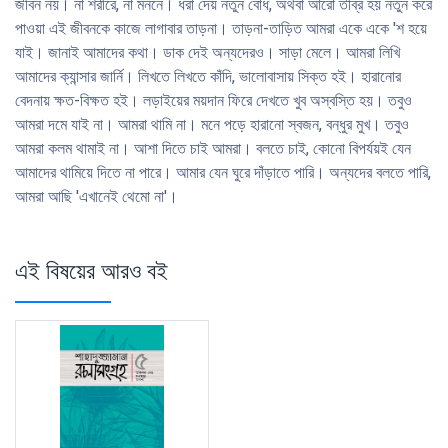
জীবন নয়। না শরীরে, না মননে। ধরা দেয় নতুন বোধ, অথবা আরো তীব্র হয় নতুন করে
পাওয়া এই জীবনকে কাজে লাগাবার তাড়না। তাড়না-তাড়িত আমরা একে একে 'শ হয়ে
যাই। জানাই আমাদের কথা। ডাক দেই অন্যদেরও। সাড়া মেলে। আমরা লিখি
আমাদের ক্যান্সার জার্নি। লিখতে লিখতে কাঁদি, ভালোবাসায় সিক্ত হই। হারানোর
বেদনায় ক্ষত-বিক্ষত হই। লড়াইয়ের ময়দান ফিরে দেখতে খুব অস্বস্তি হয়। তবুও
আমরা দমে যাই না। আমরা থামি না। মনে পড়ে হারানো স্বজন, বন্ধুর মুখ। তবুও
আমরা কলম থামাই না। আশা দিতে চাই আমরা। বলতে চাই, কোনো বিপর্যয়ই যেন
আমাদের থামিয়ে দিতে না পারে। আমার যেন ঘুরে দাঁড়াতে পারি। অন্যদের বলতে পারি,
আমরা আছি 'এখানেই থেমো না'।
এই বিষয়ের আরও বই