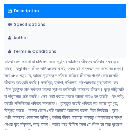
কোনো বিপর্যয়ই যেন আমাদের থামিয়ে দিতে না পারে। আমার যেন ঘুরে দাঁড়াতে পারি।
Description
অন্যদের বলতে পারি, আমরা আছি 'এখানেই থেমো না'।
Specifications
Author
Terms & Conditions
আমরা কেউ কখনো না চাইলেও আজ ক্যান্সার আমাদের জীবনের অনিবার্য সত্য হয়ে
আছে। ক্যান্সার ও জীবন তাই একেবারে দুই মেরুর দুই বাস্তবতা নয় আমাদের জন্য।
তবে এ-ও সত্য যে, আমরা ক্যান্সারকে দমিয়ে, মাড়িয়ে জীবনের পথেই হেঁটে চলেছি।
জীবনের জয়ধ্বনি করছি। ক্লান্তি, হতাশা, দুশ্চিন্তা, কষ্ট-যন্ত্রণার কৃষ্ণকালো মেঘ
ঠেলে টুকটুকে লাল সূর্যকেই আমরা স্বাগত জানিয়েছি আমাদের জীবনে। ঘুড়ে দাঁড়িয়েছি
বা দাঁড়ানোর চেষ্টা করছি। সেই চেষ্টা করতে করতে আমরা আরও ঘন হয়েছি। উপলব্ধি
করেছি সম্মিলিতের শক্তির ক্ষমতাকে। প্রস্তুত হয়েছি শক্তির লয় আরো ব্যাপৃত,
বিস্তৃত করতে। আমরা জেনে গেছি আমরাই আমাদের ভরসা, নিরব নির্ভরতা। বুবো
গেছি আমাদের একজনের হাসিমুখ, কর্মময় জীবন, হাজারো অন্যমুখে অন্যচোখে স্বপ্ন
দেখায় ঘুরে দাঁড়াবার, লড়ে যাবার। লড়াই করে ছিনিয়ে আনা যে জীবন তা আর পুরোনো