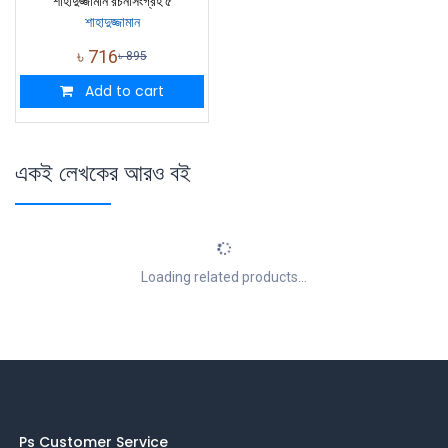
শাহাদুজ্জামান রচনাসংগ্রহ ৫
শাহাদুজ্জামান
৳
716
৳
895
Add to cart
একই লেখকের আরও বই
Loading related products...
Ps Customer Service