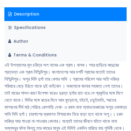
Description
Specifications
Author
Terms & Conditions
এই উপন্যাসের মূল চরিত্র অপ নামের এক গ্রাম। বালক। শহর ছাড়িয়ে বহুদুরের
প্রত্যন্ত এক গ্রাম নিশ্চিন্দিপুর। বাংলাদেশের আর দশটি গ্রামের মতােই তাদের
নিশ্চিন্দিপুর। অপুর দিদি দুর্গা তার খেলার সাথি । গ্রামের পরিবেশ আর অতি দরিদ্র
পরিবারে বেড়ে উঠতে থাকে দুই ভাইবােন । অজানাকে জানার সহজাত নেশা তাদের।
তাই মায়ের শাসন-বারণ উপেক্ষা করেও দুরন্ত দুর্গার হাত ধরে সে প্রকৃতির সঙ্গে মিশে
যেতে থাকে। দিদির সঙ্গে ঝড়ের দিনে আম কুড়ােনাে, হইচই, চড়ুইভাতি, শরতের
কাশবনের দীর্ঘ মাঠ পেরিয়ে রেলগাড়ি দেখা- এ রকম নানা অ্যাডভেঞ্চারের অপুর একমাত্র
সাথি দিদি দুর্গা। চারপাশের ক্রমাগত বিস্ময়বােধ নিয়ে বড়াে হতে থাকে অপু।। চরম
দারিদ্র আর পাওয়া না-পাওয়ার বেদনার। মধ্যেই তাদের জীবনে ঘটতে থাকে নানা
অম্লমধুর ঘটনা কিন্তু তার কাছের মানুষ এই দিদিই একদিন হারিয়ে যায় পৃথিবী থেকে।