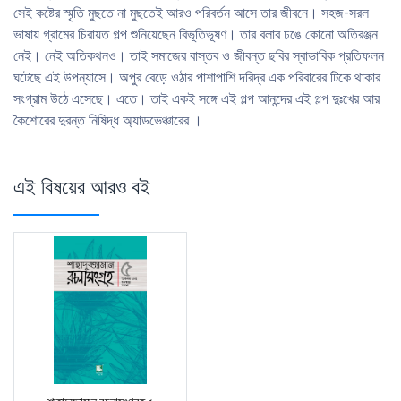
সেই কষ্টের স্মৃতি মুছতে না মুছতেই আরও পরিবর্তন আসে তার জীবনে। সহজ-সরল
ভাষায় গ্রামের চিরায়ত গল্প শুনিয়েছেন বিভূতিভূষণ। তার বলার ঢঙে কোনাে অতিরঞ্জন
নেই। নেই অতিকথনও। তাই সমাজের বাস্তব ও জীবন্ত ছবির স্বাভাবিক প্রতিফলন
ঘটেছে এই উপন্যাসে। অপুর বেড়ে ওঠার পাশাপাশি দরিদ্র এক পরিবারের টিকে থাকার
সংগ্রাম উঠে এসেছে। এতে। তাই একই সঙ্গে এই গল্প আনন্দের এই গল্প দুঃখের আর
কৈশােরের দুরন্ত নিষিদ্ধ অ্যাডভেঞ্চারের ।
এই বিষয়ের আরও বই