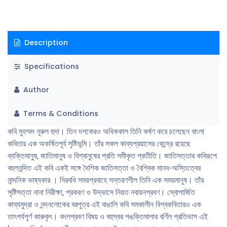
Description
Specifications
Author
Terms & Conditions
কবি মুহম্মদ নূরুল হুদা। তিন দশকেরও অধিককাল তিনি কর্ষণ করে চলেছেন বাংলা
কবিতার এক অকর্ষিতপূর্ব সৃষ্টিভূমি। তাঁর সকল কাব্যপ্রয়াসের কেন্দ্রে রয়েছে
ব্যক্তিমানুষ, জাতিমানুষ ও বিশ্বানুষের প্রতি সমীকৃত প্রতীতি। জাতিসত্তার কবিরূপে
বহুলনন্দিত এই কবি একই সঙ্গে দৈশিক জাতিসত্তা ও বৈশ্বিক মানব-অস্তিত্বের
নান্দনিক ভাষ্যকার । নিরবধি সময়প্রবাহে সন্তরণশীল তিনি এক সময়মানুষ। তাঁর
সৃষ্টিসত্তা নানা নিরীক্ষা, প্রকরণ ও উদ্ভাসে নিয়ত নবায়নপ্রবণ। স্বােপার্জিত
কাব্যমুদ্রা ও নন্দনলােকের বরপুত্র এই বাঙালি কবি সমকালীন বিশ্বকবিতারও এক
তাৎপর্যপূর্ণ কারুকৃৎ। বদলপ্রবণ বিষয় ও বহুস্বর পঙক্তিমালার বর্ণিল প্রতিভাস এই