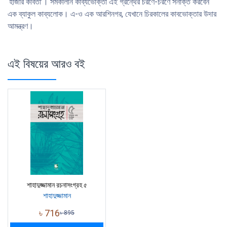
‘হাজার কবিতা’। সমকালীন কাব্যভােক্তা এই গ্রন্থের চরণে-চরণে সনাক্ত করবেন
এক ব্যাকুল কাব্যলােক। এ-ও এক আরশিনগর, যেখানে চিরকালের কাবভােক্তার উদার
আমন্ত্রণ।
এই বিষয়ের আরও বই
শাহাদুজ্জামান রচনাসংগ্রহ ৫
শাহাদুজ্জামান
৳
716
৳
895