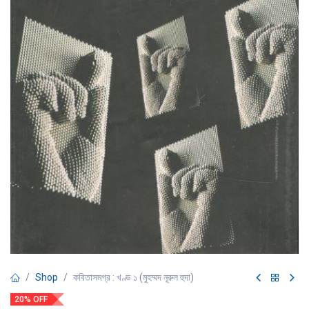
Shop
কবিতাসমগ্র : খণ্ড ১ (মুহম্মদ নূরুল হুদা)
20% OFF