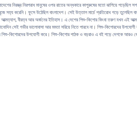
র নিরস্ত্র নিরপরাধ মানুষের ওপর রাতের অন্ধকারে কাপুরুষের মতাে ঝাপিয়ে পড়েছিল সশস্ত্
ুজে সহ্য করেনি। ফুসে উঠেছিল বাংলাদেশ। সেই উত্তাল মার্চে প্রতিরােধ গড়ে তুলেছিল বা
র আত্মত্যাগ, বীরত্ব আর অর্জনের ইতিহাস। এ দেশের শিশু-কিশাের কিংবা তরুণ যখন এই আত্
দিন সেই গভীর ভালােবাসা আর মমতা সরিয়ে নিতে পারবে না। শিশু-কিশােরদের উপযােগী করে
ে শিশু-কিশােরদের উপযােগী করে। শিশু-কিশাের পাঠক ও বড়রাও এ বই পড়ে দেশকে আরও বে