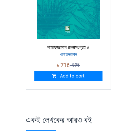
শাহাদুজ্জামান রচনাসংগ্রহ ৫
শাহাদুজ্জামান
৳
716
৳
895
Add to cart
একই লেখকের আরও বই