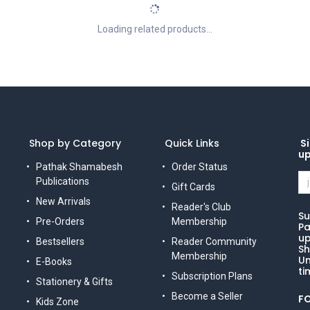
Loading related products...
Shop by Category
Quick Links
Si
u
Pathak Shamabesh
Order Status
Publications
Gift Cards
New Arrivals
Reader's Club
Su
Pre-Orders
Membership
Pa
up
Bestsellers
Reader Community
Sh
Membership
Un
E-Books
ti
Subscription Plans
Stationery & Gifts
Become a Seller
F
Kids Zone