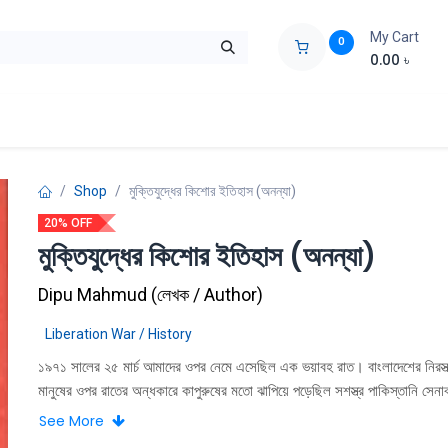
My Cart
0
0.00
৳
ids Zone
Liberation War
Poems
Novel
Buy Books Cost Pric
Shop
মুক্তিযুদ্ধের কিশোর ইতিহাস (অনন্যা)
20% OFF
মুক্তিযুদ্ধের কিশোর ইতিহাস (অনন্যা)
Dipu Mahmud
(
লেখক / Author
)
Liberation War / History
১৯৭১ সালের ২৫ মার্চ আমাদের ওপর নেমে এসেছিল এক ভয়াবহ রাত। বাংলাদেশের নিরস্ত্
মানুষের ওপর রাতের অন্ধকারে কাপুরুষের মতাে ঝাপিয়ে পড়েছিল সশস্ত্র পাকিস্তানি সেনা
আধুনিক অস্ত্র দিয়ে তারা নৃশংসভাবে হত্যা করেছিল এ দেশের মুক্তিকামী মানুষদের। এ
See More
দেশের মানুষ মুখ বুজে সহ্য করেনি। ফুসে উঠেছিল বাংলাদেশ। সেই উত্তাল মার্চে প্রতির