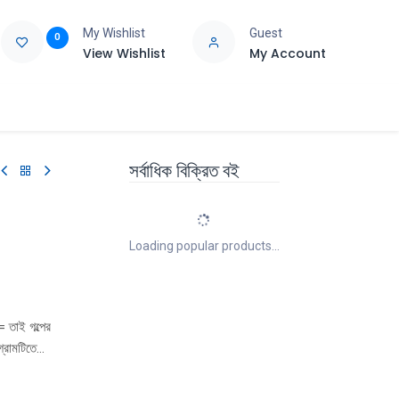
My Wishlist
Guest
0
View Wishlist
My Account
e
Support
সর্বাধিক বিক্রিত বই
Loading popular products...
= তাই গল্পের
গ্রামটিতে
্ধেক
স প্রায়