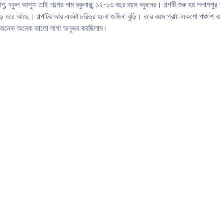
পু, বকুল আপু= তাই গল্পের নাম বকুলাপ্পু, ১২-১৩ বছর বয়স বকুলের। গল্পটি শুরু হয় পলাশপ
ে ধরে আছে। গল্পটির আর একটা চরিত্র হলো জমিলা বুড়ি। তার বয়স প্রায় একশো পঞ্চাশ বছর
 সময় অনেক অনেক ভালো লাগা অনুভব করছিলাম।