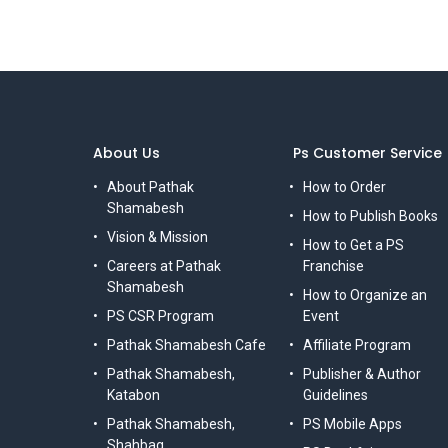
About Us
Ps Customer Service
About Pathak
How to Order
Shamabesh
How to Publish Books
Vision & Mission
How to Get a PS
Careers at Pathak
Franchise
Shamabesh
How to Organize an
PS CSR Program
Event
Pathak Shamabesh Cafe
Affiliate Program
Pathak Shamabesh,
Publisher & Author
Katabon
Guidelines
Pathak Shamabesh,
PS Mobile Apps
Shahbag