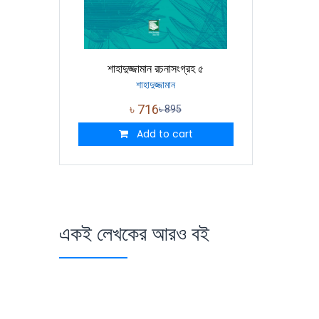
শাহাদুজ্জামান রচনাসংগ্রহ ৫
শাহাদুজ্জামান
৳
716
৳
895
Add to cart
একই লেখকের আরও বই