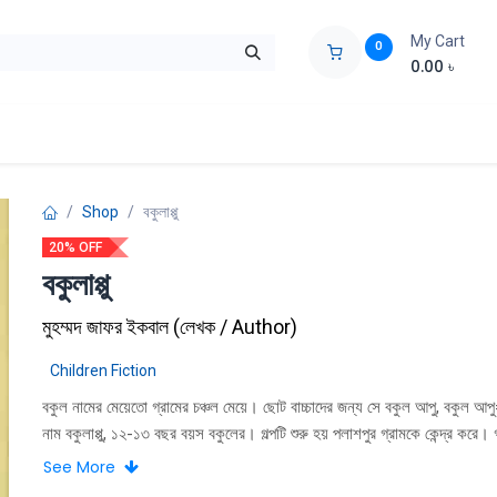
My Cart
0
0.00
৳
ids Zone
Liberation War
Poems
Novel
Buy Books Cost Pric
Shop
বকুলাপ্পু
20% OFF
বকুলাপ্পু
মুহম্মদ জাফর ইকবাল
(
লেখক / Author
)
Children Fiction
বকুল নামের মেয়েতো গ্রামের চঞ্চল মেয়ে। ছোট বাচ্চাদের জন্য সে বকুল আপু, বকুল আপু
নাম বকুলাপ্পু, ১২-১৩ বছর বয়স বকুলের। গল্পটি শুরু হয় পলাশপুর গ্রামকে কেন্দ্র করে। 
নদীর ধারে একটি বড়ো হিজল গাছ আছে যেটার অর্ধেক নদীর উপর ঝুঁকে আছে আর বাকি অর
See More
কোনভাবে মাটি আঁকড়ে ধরে আছে। গল্পটির আর একটা চরিত্র হলো জমিলা বুড়ি। তার বয়