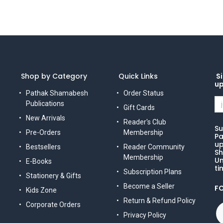
Shop by Category
Quick Links
Si
u
Pathak Shamabesh
Order Status
Publications
Gift Cards
New Arrivals
Reader's Club
Su
Pre-Orders
Membership
Pa
up
Bestsellers
Reader Community
Sh
Membership
Un
E-Books
ti
Subscription Plans
Stationery & Gifts
Become a Seller
F
Kids Zone
Return & Refund Policy
Corporate Orders
Privacy Policy