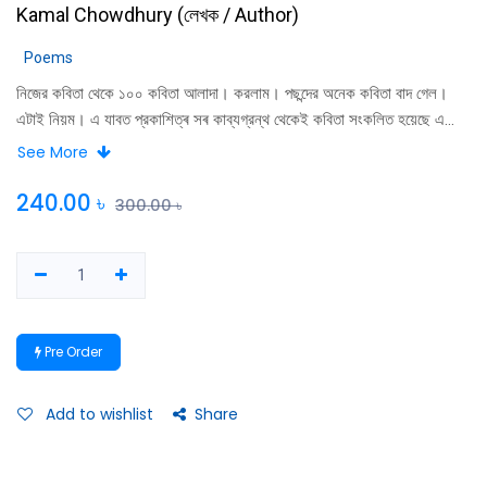
Kamal Chowdhury
(
লেখক / Author
)
Poems
নিজের কবিতা থেকে ১০০ কবিতা আলাদা। করলাম। পছন্দের অনেক কবিতা বাদ গেল।
এটাই নিয়ম। এ যাবত প্রকাশিত্ৰ সৰ কাব্যগ্রন্থ থেকেই কবিতা সংকলিত হয়েছে এ
এয়। আমাৰ কাবার শুরু ও পালাবদলের স্থাশ আছে এসব কবিতায়। আছে আত্ৰায়নিক
See More
অনুভব ৪ কালান্তরের কথকতা। কবিতা আমার অনিঃশেষ ভালােবাসা । এই নিয়েই আমি
পথ হাঁটি-এ পথে কত অনুভব এসে ধরা দিয়েছে, কত অতপ্ত চরণ আমি উড়িয়ে দিয়েছি।
240.00
৳
300.00
৳
ভাবাপরে এলেকাতায়। এক গবিনের কবিতা-'অতিতার কি অংশ আয় পাঠকের হাতে পেলে
হেসে উঠবে এসব কবিতা। - কামাল চৌধুরী
Pre Order
Add to wishlist
Share