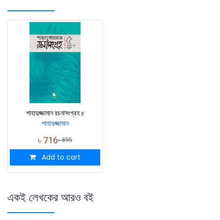
শাহাদুজ্জামান রচনাসংগ্রহ ৫
শাহাদুজ্জামান
৳
716
৳
895
Add to cart
একই লেখকের আরও বই