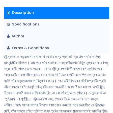
Description
Specifications
Author
Terms & Conditions
রবীন্দ্রনাথকে সত্যরূপে চেনা জানা বোঝার জন্য প্রথমেই প্রয়োজন তাঁর অনিন্দ্য
ভাবমূর্তিটির বিনির্মাণ। তার পরে তাঁর মানবিক দোষত্রুটিগুলোর নির্ভুল মূল্যায়ন করে কিছু
নম্বর কাটা গেলে যেতে দেওয়া। যেমন রবীন্দ্র-রক্ষবাহিনী কর্তৃক রোগান্তরিত করে
কোয়ারনটিনে রাখা রবীনদ্রনাথের সব চেয়ে বেশি নম্বর কাটা যাবে পিতামহ দ্বকানাথের
প্রতি তাঁর অকৃতজ্ঞতাজাত বিতৃষ্ণার জন্য। কেন এই বিস্ময়কর অঁট্রেপ্রেনটির প্রতি
তাঁর সবচেয়ে বেশি দানপুষ্ট পৌত্রটির এমন অন্তহীন অবজ্ঞা? দ্বারকানাথ যথেষ্ট হিন্দু
ছিলেন না বলে? আমরা দেখি যথেষ্ট হিন্দু না বরং তাঁর পুত্র ও পৌত্র। দেবেন্দ্রনাথ না
-পূর্ণব্রাহ্ম, না পূর্ণহিন্দু। রবীন্দ্রনাথও তাই, শেষের দিকে মানবধর্মের নামে বস্তুত
ধর্মহীন। আজ আমরা সমগ্র বিশ্বময় সাফল্যের রবমাল্য গলে উদ্‌যাপিত যে হিন্দুদের
দেখি, তাঁরা সকলে পৌণে দুইশত বৎসর পূর্বের দ্বারকানাথ ঠাকুরের মতোই আধুনিক হিন্দু-